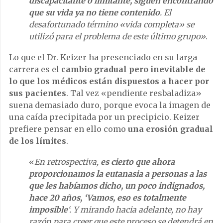
discapacitante o limitante, siguen encontrando
que su vida ya no tiene contenido
. El
desafortunado término «vida completa» se
utilizó para el problema de este último grupo»
.
Lo que el Dr. Keizer ha presenciado en su larga
carrera es el
cambio gradual pero inevitable de
lo que los médicos están dispuestos a hacer por
sus pacientes
. Tal vez «pendiente resbaladiza»
suena demasiado duro, porque evoca la imagen de
una caída precipitada por un precipicio. Keizer
prefiere pensar en ello como
una erosión gradual
de los límites
.
«
En retrospectiva,
es cierto que ahora
proporcionamos la eutanasia a personas a las
que les habíamos dicho, un poco indignados,
hace 20 años, ‘Vamos, eso es totalmente
imposible
‘. Y mirando hacia adelante, no hay
razón para creer que este proceso se detendrá en