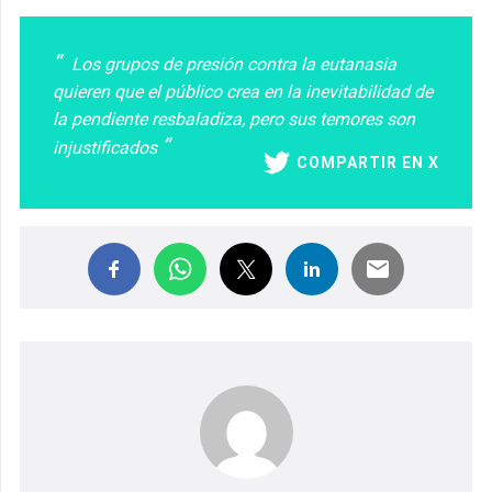
Los grupos de presión contra la eutanasia
quieren que el público crea en la inevitabilidad de
la pendiente resbaladiza, pero sus temores son
injustificados
COMPARTIR EN X