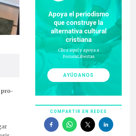
Apoya el periodismo
que construye la
alternativa cultural
cristiana
Clica aquí y apoya a
ForumLibertas
AYÚDANOS
 pro-
COMPARTIR EN REDES
gar
rir.