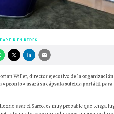
PARTIR EN REDES
orian Willet, director ejecutivo de la
organización
a «pronto» usará su cápsula suicida portátil para
idiendo usar el Sarco, es muy probable que tenga lu
nquietantemente como una «hermosa manera» de mo