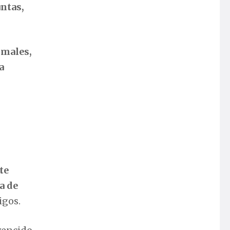
untas,
imales,
a
te
a de
igos.