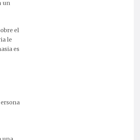
n un
obre el
ia le
nasia es
persona
a una