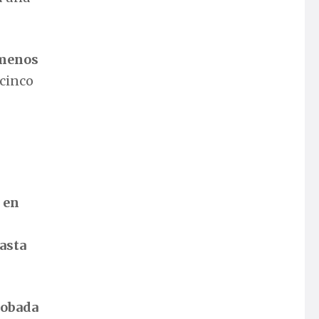
 menos
 cinco
 en
asta
robada