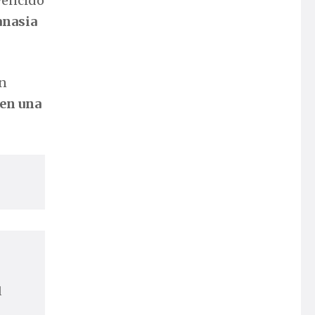
nvencido
anasia
en
 en una
l