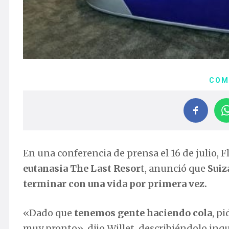
COM
En una conferencia de prensa el 16 de julio, Fl
eutanasia The Last Resor
t, anunció que
Suiz
terminar con una vida por primera vez.
«Dado que
tenemos gente haciendo cola
, p
muy pronto», dijo Willet, describiéndolo i