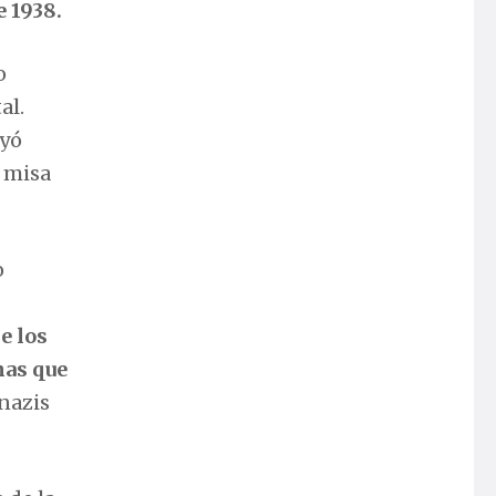
 1938.
o
al.
eyó
a misa
o
e los
nas que
nazis