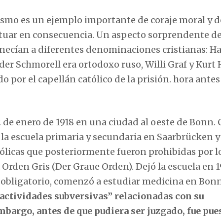
zismo es un ejemplo importante de coraje moral y d
actuar en consecuencia. Un aspecto sorprendente de
necían a diferentes denominaciones cristianas: H
der Schmorell era ortodoxo ruso, Willi Graf y Kurt
o por el capellán católico de la prisión. hora antes
 2 de enero de 1918 en una ciudad al oeste de Bonn. 
a la escuela primaria y secundaria en Saarbrücken y
ólicas que posteriormente fueron prohibidas por l
rden Gris (Der Graue Orden). Dejó la escuela en 19
l obligatorio, comenzó a estudiar medicina en Bon
“actividades subversivas” relacionadas con su
mbargo, antes de que pudiera ser juzgado, fue pue