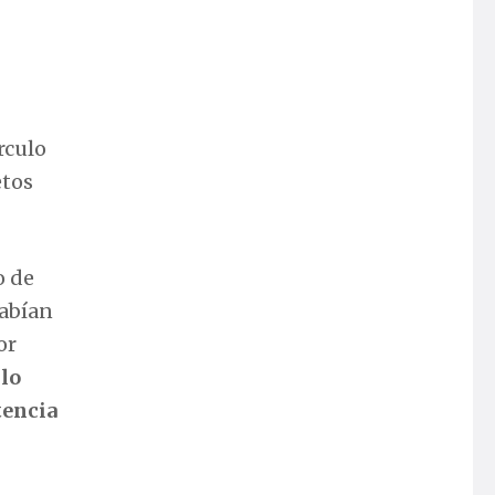
rculo
etos
o de
habían
or
 lo
tencia