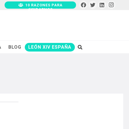
10 RAZONES PARA
AYUDARNOS
A
BLOG
LEÓN XIV ESPAÑA