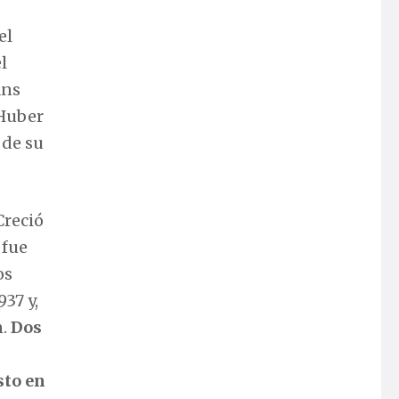
el
l
ans
 Huber
 de su
Creció
 fue
os
37 y,
n.
Dos
sto en