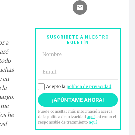
SUSCRÍBETE A NUESTRO
or a
BOLETÍN
raré
 todo
Muchas
y en
Acepto la
política de privacidad
 la
margo.
anme
Puede consultar más información acerca
los he
de la política de privacidad
aquí
así como el
responsable de tratamiento
aquí
.
os!