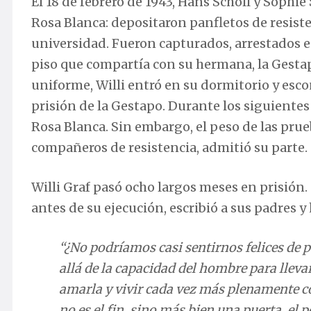
El 18 de febrero de 1943, Hans Scholl y Soph
Rosa Blanca: depositaron panfletos de resisten
universidad. Fueron capturados, arrestados e 
piso que compartía con su hermana, la Gestap
uniforme, Willi entró en su dormitorio y escon
prisión de la Gestapo. Durante los siguientes
Rosa Blanca. Sin embargo, el peso de las prueba
compañeros de resistencia, admitió su parte.
Willi Graf pasó ocho largos meses en prisión. 
antes de su ejecución, escribió a sus padres 
“¿No podríamos casi sentirnos felices de p
allá de la capacidad del hombre para llev
amarla y vivir cada vez más plenamente c
no es el fin, sino más bien una puerta, el 