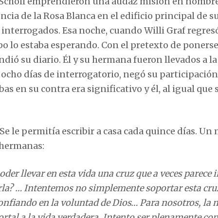
ie Scholl emprendieron una audaz misión en nombre
cia de la Rosa Blanca en el edificio principal de s
interrogados. Esa noche, cuando Willi Graf regresó
o lo estaba esperando. Con el pretexto de ponerse
dió su diario. Él y su hermana fueron llevados a la
 ocho días de interrogatorio, negó su participación
s en su contra era significativo y él, al igual que 
Se le permitía escribir a casa cada quince días. Un
y hermanas:
oder llevar en esta vida una cruz que a veces parece 
arla? … Intentemos no simplemente soportar esta cru
onfiando en la voluntad de Dios… Para nosotros, la 
portal a la vida verdadera. Intento ser plenamente co