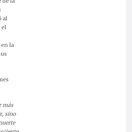
 de la
u
 al
 el
 en la
sus
 mes
ir más
z, sino
muerte
nsciente