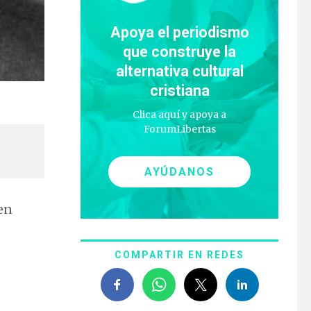
Apoya el periodismo
que construye la
alternativa cultural
cristiana
Clica aquí y apoya a
ForumLibertas
AYÚDANOS
 en
COMPARTIR EN REDES