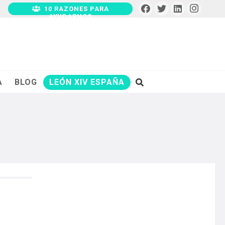
10 RAZONES PARA
AYUDARNOS
A
BLOG
LEÓN XIV ESPAÑA