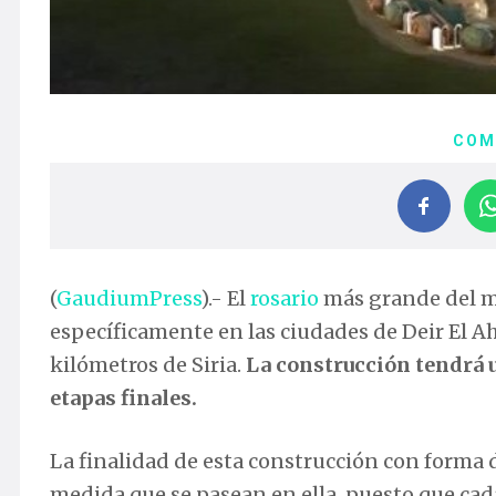
COM
(
GaudiumPress
).- El
rosario
más grande del m
específicamente en las ciudades de Deir El A
kilómetros de Siria.
La construcción tendrá u
etapas finales.
La finalidad de esta construcción con forma d
medida que se pasean en ella, puesto que cada 