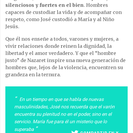
silenciosos y fuertes en el bien
. Hombres
capaces de custodiar la vida y de acompañar con
respeto, como José custodió a María y al Niño
Jesús.
Que él nos enseñe a todos, varones y mujeres, a
vivir relaciones donde reinen la dignidad, la
libertad y el amor verdadero. Y que el “hombre
justo” de Nazaret inspire una nueva generación de
hombres que, lejos de la violencia, encuentren su
grandeza en la ternura.
En un tiempo en que se habla de nuevas
masculinidades, José nos recuerda que el varón
encuentra su plenitud no en el poder, sino en el
servicio. María fue para él un misterio que lo
superaba