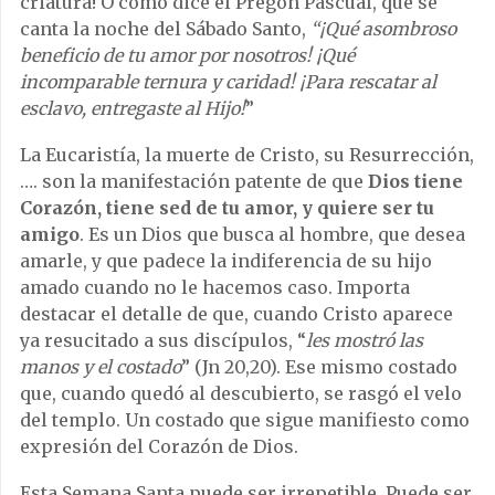
criatura! O como dice el Pregón Pascual, que se
canta la noche del Sábado Santo,
“
¡Qué asombroso
beneficio de tu amor por nosotros! ¡Qué
incomparable ternura y caridad! ¡Para rescatar al
esclavo, entregaste al Hijo!
”
La Eucaristía, la muerte de Cristo, su Resurrección,
…. son la manifestación patente de que
Dios tiene
Corazón, tiene sed de tu amor, y quiere ser tu
amigo
. Es un Dios que busca al hombre, que desea
amarle, y que padece la indiferencia de su hijo
amado cuando no le hacemos caso. Importa
destacar el detalle de que, cuando Cristo aparece
ya resucitado a sus discípulos, “
les mostró las
manos y el costado
” (Jn 20,20). Ese mismo costado
que, cuando quedó al descubierto, se rasgó el velo
del templo. Un costado que sigue manifiesto como
expresión del Corazón de Dios.
Esta Semana Santa puede ser irrepetible. Puede ser