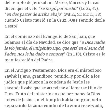
del templo de Jerusalem. Mateo, Marcos y Lucas
dicen que el velo “
se rasgó por medio
” (Lc 23, 45),
“
en dos partes de arriba abajo
” (Mt 27, 51; Mc 15, 38)
cuando Cristo murió en la Cruz. ¿Qué sentido darle
a esto?
En el comienzo del Evangelio de San Juan, que
leíamos el día de Navidad, se dice que “
a
Dios nadie
le vio jamás; el unigénito Hijo, que está en el seno del
Padre, nos le ha dado a conocer
” (Jn 1,18). Cristo es la
manifestación del Padre.
En el Antiguo Testamento, Dios era el misterioso
Yavhé: lejano, grandioso, temido…y por ello a los
judíos que pidieron la condena de Jesús les
escandalizaba que se atreviese a llamarse Hijo de
Dios. Fruto del misterio en que permanecía Dios
antes de Jesús, e
n el templo había un gran velo
separando la zona común de la zona reservada,