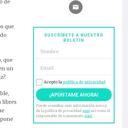
o de
os que
ndo
SUSCRÍBETE A NUESTRO
BOLETÍN
, que
 en un
z?.
Acepto la
política de privacidad
ble,
 libres
Puede consultar más información acerca
ue
de la política de privacidad
aquí
así como el
responsable de tratamiento
aquí
.
impone