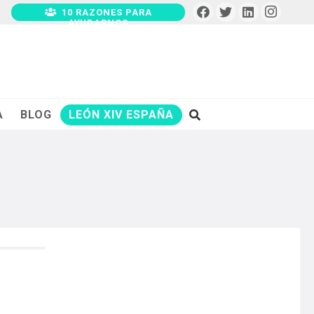
10 RAZONES PARA
AYUDARNOS
A
BLOG
LEÓN XIV ESPAÑA