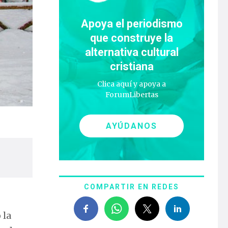
Apoya el periodismo
que construye la
alternativa cultural
cristiana
Clica aquí y apoya a
ForumLibertas
AYÚDANOS
COMPARTIR EN REDES
 la