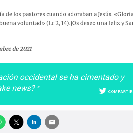
ía de los pastores cuando adoraban a Jesús. «Gloria
e buena voluntad» (Lc 2, 14). ¡Os deseo una feliz y S
embre de 2021
zación occidental se ha cimentado y
fake news?
COMPARTIR