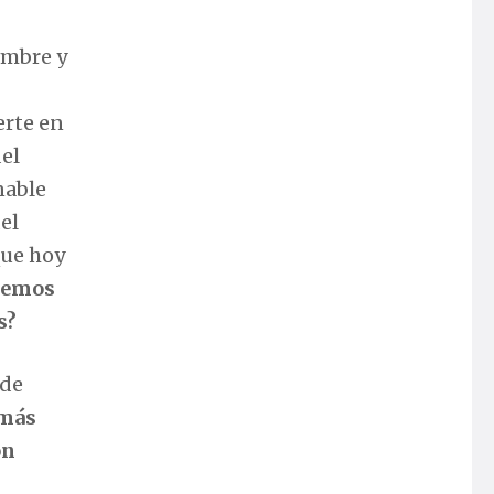
ombre y
erte en
del
nable
el
que hoy
bemos
s?
 de
 más
on