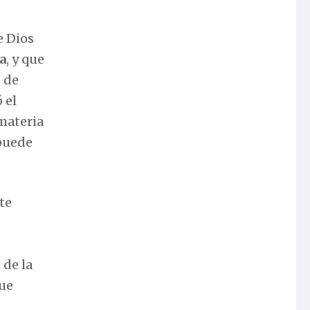
e Dios
a
, y que
s de
 el
materia
 puede
te
 de la
que