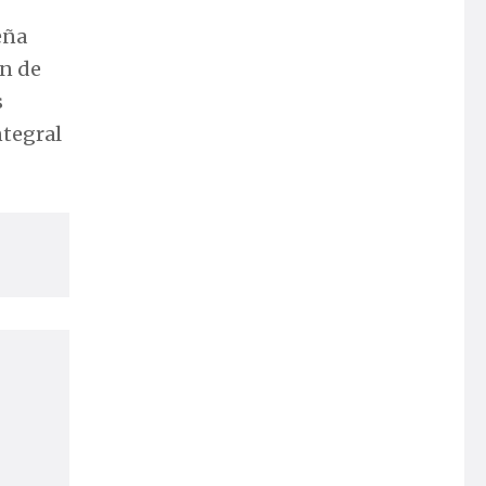
eña
ón de
s
ntegral