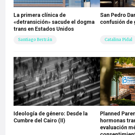
La primera clínica de
San Pedro Dam
«detransición» sacude el dogma
confusión de g
trans en Estados Unidos
Santiago Bertrán
Catalina Pidal
Ideología de género: Desde la
Planned Pare
Cumbre del Cairo (II)
hormonas tra
evaluación mé
consentimient