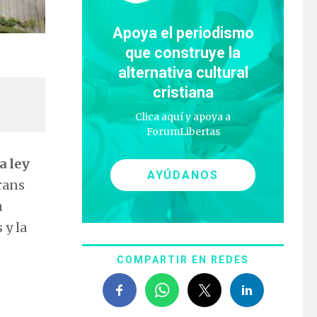
Apoya el periodismo
que construye la
alternativa cultural
cristiana
Clica aquí y apoya a
ForumLibertas
a ley
AYÚDANOS
rans
n
 y la
COMPARTIR EN REDES