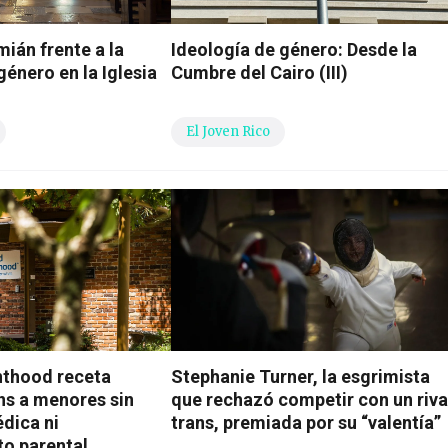
ián frente a la
Ideología de género: Desde la
énero en la Iglesia
Cumbre del Cairo (III)
El Joven Rico
nthood receta
Stephanie Turner, la esgrimista
ns a menores sin
que rechazó competir con un riva
dica ni
trans, premiada por su “valentía”
o parental