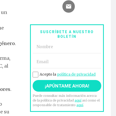
e un
me
SUSCRÍBETE A NUESTRO
BOLETÍN
género
.
orma,
, al
Acepto la
política de privacidad
nores
.
Puede consultar más información acerca
de la política de privacidad
aquí
así como el
o
responsable de tratamiento
aquí
.
e su