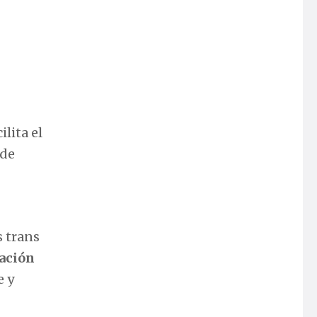
lita el
 de
s trans
ación
e y