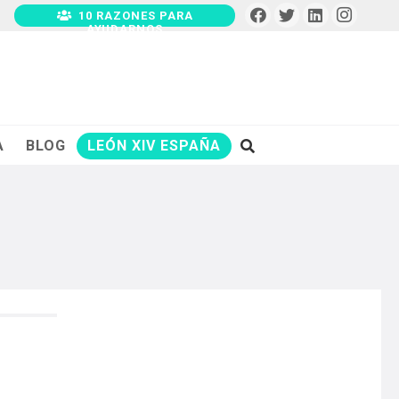
10 RAZONES PARA
AYUDARNOS
A
BLOG
LEÓN XIV ESPAÑA