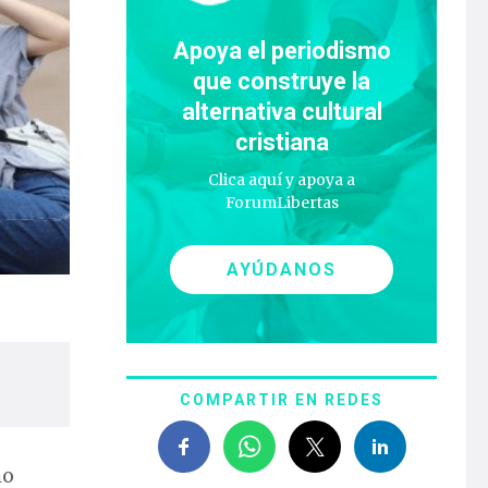
Apoya el periodismo
que construye la
alternativa cultural
cristiana
Clica aquí y apoya a
ForumLibertas
AYÚDANOS
COMPARTIR EN REDES
mo