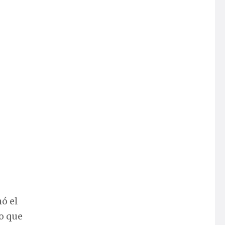
hó el
o que