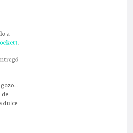
do a
rockett
.
entregó
, gozo…
a de
a dulce