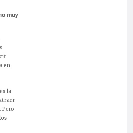
omo muy
s
s
cit
a en
es la
xtraer
. Pero
los