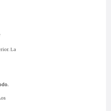
s
e
rior. La
odo.
Los