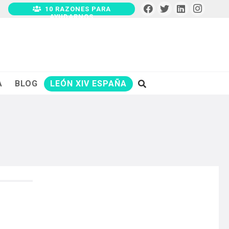
10 RAZONES PARA
AYUDARNOS
A
BLOG
LEÓN XIV ESPAÑA