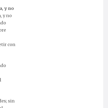
a, y no
, y no
ado
bre
etir con
ado
l
es; sin