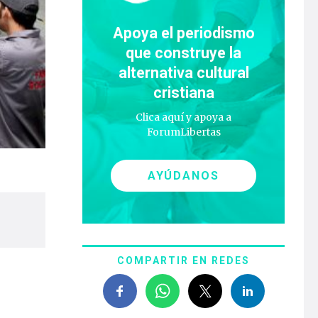
Apoya el periodismo
que construye la
alternativa cultural
cristiana
Clica aquí y apoya a
ForumLibertas
AYÚDANOS
COMPARTIR EN REDES