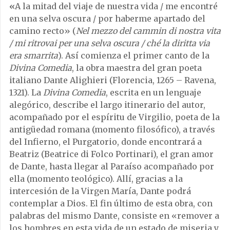
«
A la mitad del viaje de nuestra vida / me encontré
en una selva oscura / por haberme apartado del
camino recto» (
Nel mezzo del cammin di nostra vita
/ mi ritrovai per una selva oscura / ché la diritta via
era smarrita
). Así comienza el primer canto de la
Divina Comedia
, la obra maestra del gran poeta
italiano Dante Alighieri (Florencia, 1265 – Ravena,
1321). La
Divina Comedia
, escrita en un lenguaje
alegórico, describe el largo itinerario del autor,
acompañado por el espíritu de Virgilio, poeta de la
antigüedad romana (momento filosófico), a través
del Infierno, el Purgatorio, donde encontrará a
Beatriz (Beatrice di Folco Portinari), el gran amor
de Dante, hasta llegar al Paraíso acompañado por
ella (momento teológico). Allí, gracias a la
intercesión de la Virgen María, Dante podrá
contemplar a Dios. El fin último de esta obra, con
palabras del mismo Dante, consiste en «remover a
los hombres en esta vida de un estado de miseria y