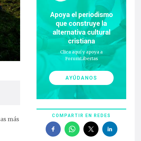
Apoya el periodismo
que construye la
alternativa cultural
cristiana
Clica aquí y apoya a
ForumLibertas
AYÚDANOS
COMPARTIR EN REDES
das más