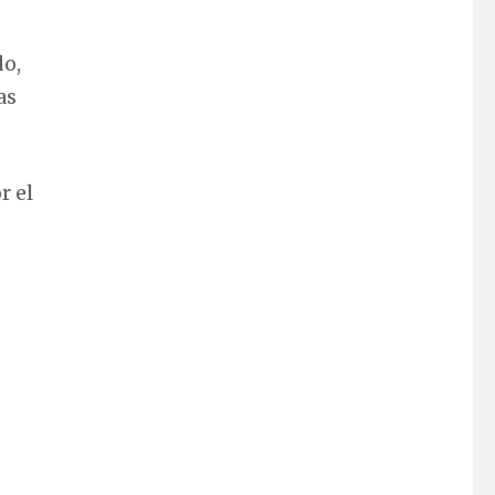
o,
as
r el
.