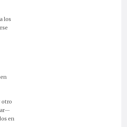
a los
arse
 en
 otro
mar—
dos en