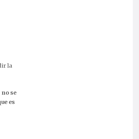
ir la
 no se
que es