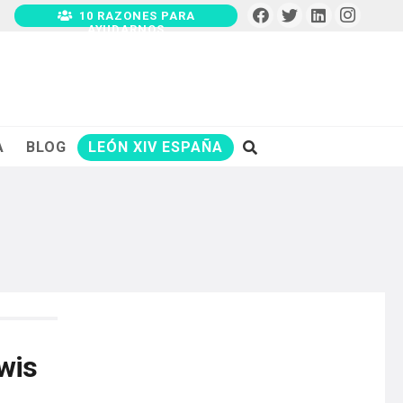
10 RAZONES PARA
AYUDARNOS
A
BLOG
LEÓN XIV ESPAÑA
ewis