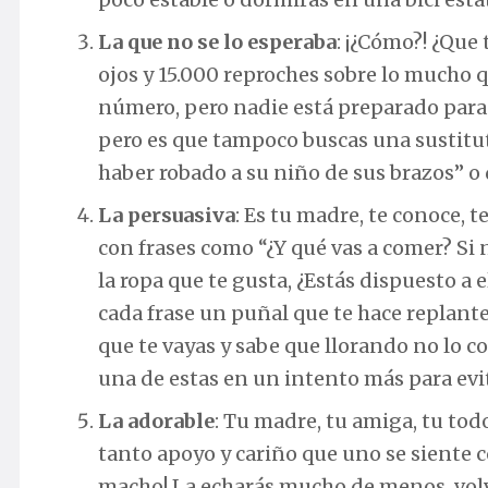
La que no se lo esperaba
: ¡¿Cómo?! ¿Que 
ojos y 15.000 reproches sobre lo mucho q
número, pero nadie está preparado para s
pero es que tampoco buscas una sustituta
haber robado a su niño de sus brazos” o 
La persuasiva
: Es tu madre, te conoce, 
con frases como “¿Y qué vas a comer? Si
la ropa que te gusta, ¿Estás dispuesto a
cada frase un puñal que te hace replante
que te vayas y sabe que llorando no lo co
una de estas en un intento más para evit
La adorable
: Tu madre, tu amiga, tu to
tanto apoyo y cariño que uno se siente c
macho! La echarás mucho de menos, volv