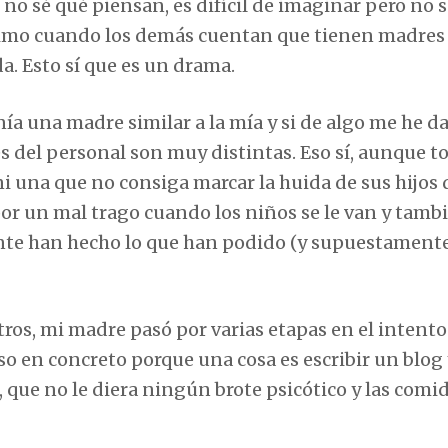
 no sé qué piensan, es difícil de imaginar pero no 
ójimo cuando los demás cuentan que tienen madres
a. Esto sí que es un drama.
nía una madre similar a la mía y si de algo me he d
s del personal son muy distintas. Eso sí, aunque t
y ni una que no consiga marcar la huida de sus hijos
r un mal trago cuando los niños se le van y tamb
ente han hecho lo que han podido (y supuestament
os, mi madre pasó por varias etapas en el intento
so en concreto porque una cosa es escribir un blog 
, que no le diera ningún brote psicótico y las comi