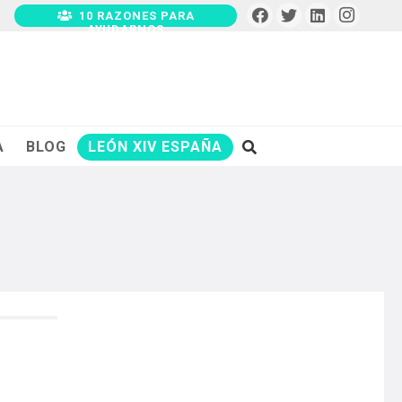
10 RAZONES PARA
AYUDARNOS
A
BLOG
LEÓN XIV ESPAÑA