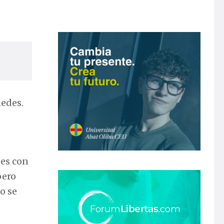
uedes.
nes con
pero
o se