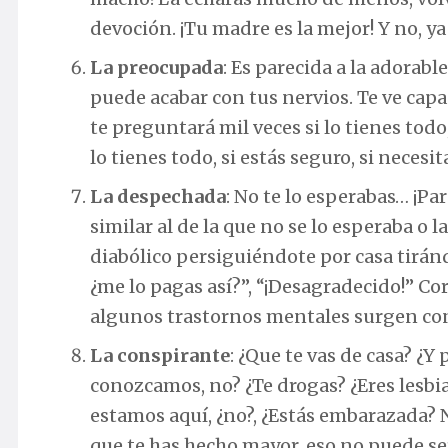
devoción. ¡Tu madre es la mejor! Y no, ya 
La preocupada
: Es parecida a la adorab
puede acabar con tus nervios. Te ve capa
te preguntará mil veces si lo tienes todo,
lo tienes todo, si estás seguro, si necesi
La despechada
: No te lo esperabas… ¡P
similar al de la que no se lo esperaba o
diabólico persiguiéndote por casa tiránd
¿me lo pagas así?”, “¡Desagradecido!” Co
algunos trastornos mentales surgen con 
La conspirante
: ¿Que te vas de casa? ¿Y
conozcamos, no? ¿Te drogas? ¿Eres lesbia
estamos aquí, ¿no?, ¿Estás embarazada? N
que te has hecho mayor, eso no puede ser.