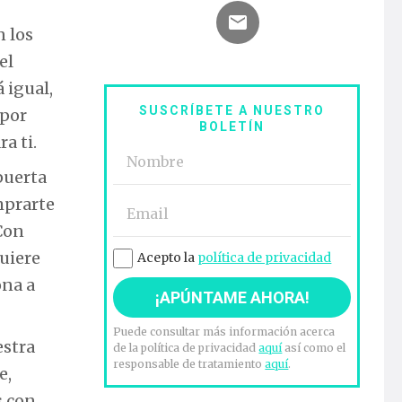
n los
el
 igual,
SUSCRÍBETE A NUESTRO
“por
BOLETÍN
a ti.
puerta
mprarte
 Con
quiere
Acepto la
política de privacidad
ona a
Puede consultar más información acerca
estra
de la política de privacidad
aquí
así como el
responsable de tratamiento
aquí
.
e,
s con