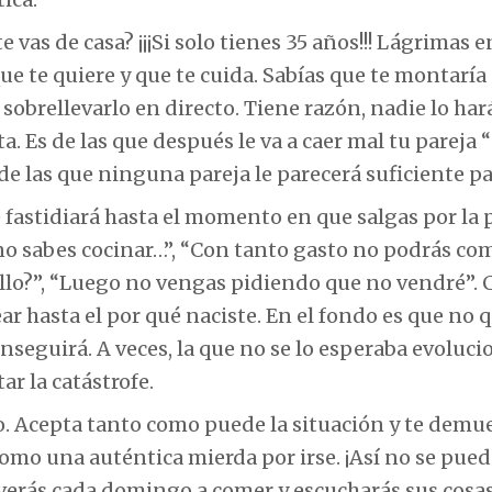
te vas de casa? ¡¡¡Si solo tienes 35 años!!! Lágrimas e
ue te quiere y que te cuida. Sabías que te montaría 
obrellevarlo en directo. Tiene razón, nadie lo hará
. Es de las que después le va a caer mal tu pareja 
de las que ninguna pareja le parecerá suficiente par
te fastidiará hasta el momento en que salgas por la 
 no sabes cocinar…”, “Con tanto gasto no podrás co
 ello?”, “Luego no vengas pidiendo que no vendré”.
ar hasta el por qué naciste. En el fondo es que no 
nseguirá. A veces, la que no se lo esperaba evoluci
ar la catástrofe.
do. Acepta tanto como puede la situación y te demu
omo una auténtica mierda por irse. ¡Así no se pued
erás cada domingo a comer y escucharás sus cosa