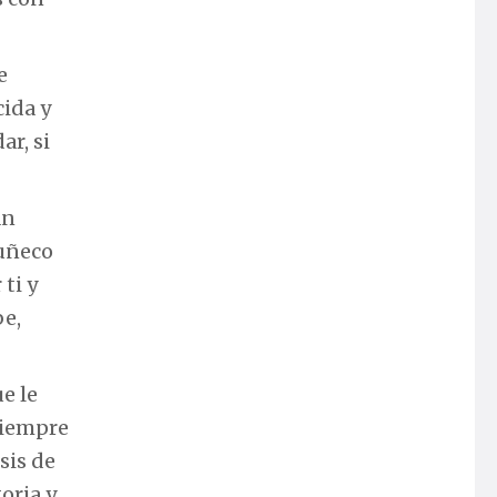
e
cida y
ar, si
an
muñeco
ti y
be,
e le
siempre
sis de
oria y