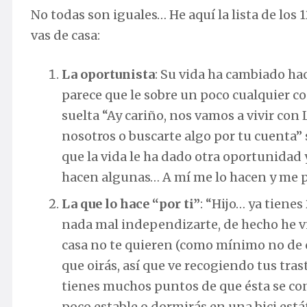
No todas son iguales… He aquí la lista de lo
vas de casa:
La oportunista
: Su vida ha cambiado ha
parece que le sobre un poco cualquier co
suelta “Ay cariño, nos vamos a vivir con
nosotros o buscarte algo por tu cuenta” s
que la vida le ha dado otra oportunidad y 
hacen algunas… A mí me lo hacen y me p
La que lo hace “por ti”
: “Hijo… ya tienes
nada mal independizarte, de hecho he vis
casa no te quieren (como mínimo no de c
que oirás, así que ve recogiendo tus trast
tienes muchos puntos de que ésta se con
poco estable o dormirás en una bici estát