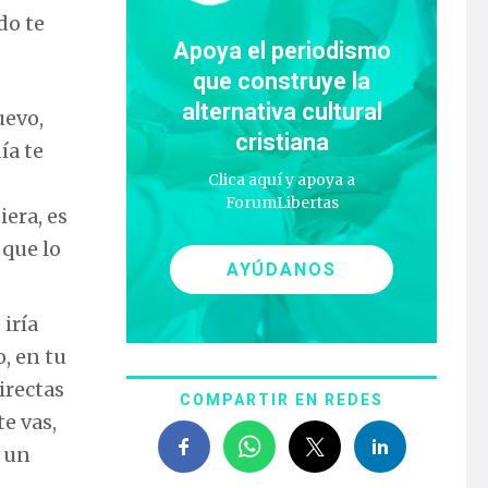
do te
Apoya el periodismo
que construye la
alternativa cultural
uevo,
cristiana
ía te
Clica aquí y apoya a
ForumLibertas
iera, es
 que lo
AYÚDANOS
 iría
, en tu
irectas
COMPARTIR EN REDES
te vas,
o un