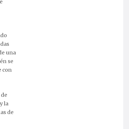
se
ado
odas
 de una
ién se
e con
 de
y la
das de