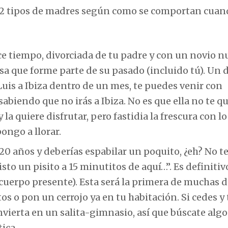
s 12 tipos de madres según como se comportan cuan
ce tiempo, divorciada de tu padre y con un novio n
sa que forme parte de su pasado (incluido tú). Un d
 Luis a Ibiza dentro de un mes, te puedes venir con
abiendo que no irás a Ibiza. No es que ella no te qu
la quiere disfrutar, pero fastidia la frescura con lo
ongo a llorar.
 20 años y deberías espabilar un poquito, ¿eh? No te
to un pisito a 15 minutitos de aquí…”. Es definitivo
uerpo presente). Esta será la primera de muchas d
os o pon un cerrojo ya en tu habitación. Si cedes y 
vierta en un salita-gimnasio, así que búscate alg
ica.