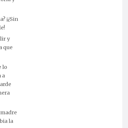
a? ¡¿Sin
le!
lir y
ta que
 lo
 a
tarde
mera
a madre
bia la