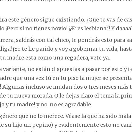
a este género sigue existiendo. ¿Que te vas de cas
o ¡Pero si no tienes novio! ¡¿Eres lesbiana?! Y daaaa
arrera, saldrás con tal chico, te pondrás esto para sa
diga! ¡Yo te he parido y voy a gobernar tu vida, has
 tu madre esta como una regadera, vete ya.
 variante, no están dispuestas a pasar por esto y te
madre que una vez tú en tu piso la mujer se presenta
 sea! Algunas incluso se mudan dos o tres meses más 
 de tu nueva morada. O le dejas claro el tema la pri
a y tu madre! y no, no es agradable.
género que no lo merece. Véase la que ha sido mal
a de su hijo un pepino) y evidentemente esto no cam