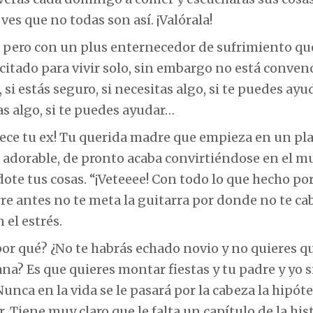
ves que no todas son así. ¡Valórala!
le pero con un plus enternecedor de sufrimiento qu
citado para vivir solo, sin embargo no está conven
 si estás seguro, si necesitas algo, si te puedes ayud
tas algo, si te puedes ayudar…
arece tu ex! Tu querida madre que empieza en un pl
 la adorable, de pronto acaba convirtiéndose en el 
ote tus cosas. “¡Veteeee! Con todo lo que hecho por 
rre antes no te meta la guitarra por donde no te ca
el estrés.
 por qué? ¿No te habrás echado novio y no quieres qu
na? Es que quieres montar fiestas y tu padre y yo 
unca en la vida se le pasará por la cabeza la hipóte
 Tiene muy claro que le falta un capítulo de la hist