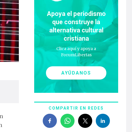
Apoya el periodismo
que construye la
alternativa cultural
cristiana
Clica aquí y apoya a
ForumLibertas
AYÚDANOS
COMPARTIR EN REDES
on
n