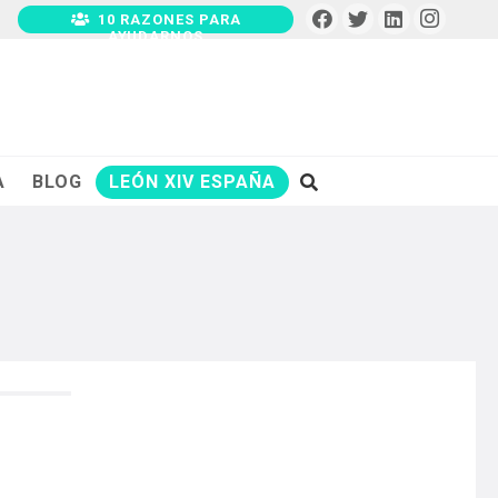
10 RAZONES PARA
AYUDARNOS
A
BLOG
LEÓN XIV ESPAÑA