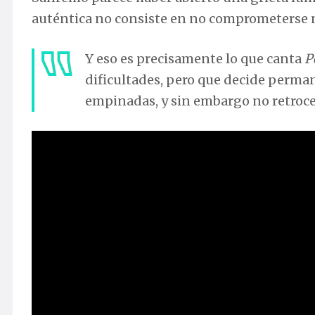
auténtica no consiste en no comprometerse 
Y eso es precisamente lo que canta
P
dificultades, pero que decide perma
empinadas, y sin embargo no retroce