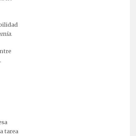
bilidad
amia
.
entre
.
esa
a tarea