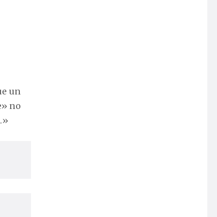
ue un
e» no
.»