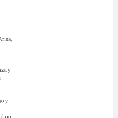
Arisa,
nza y
o
jo y
a
ad no