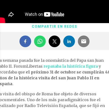
COMPARTIR EN REDES
a semana pasada fue la onomástica del Papa san Juan
ablo II. ForumLibertas
repasaba la histórica figura
y
ecordaba que
el próximo 31 de octubre se cumplirán 4
ños de la histórica visita del san Juan Pablo II en
spaña
.
a visita del obispo de Roma fue objeto de diversos
ocumentales. Uno de los más paradigmáticos fue el
ealizado por Radio Televisión Española, que se fijó en