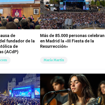
causa de
Más de 85.000 personas celebran
del fundador de la
en Madrid la «III Fiesta de la
tólica de
Resurrección»
as (ACdP)
.com
María Martín