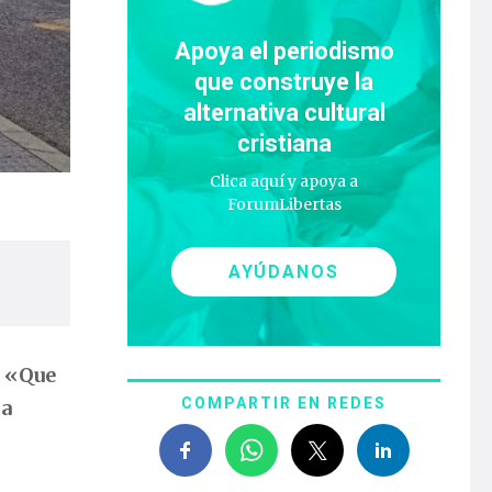
Apoya el periodismo
que construye la
alternativa cultural
cristiana
Clica aquí y apoya a
ForumLibertas
AYÚDANOS
a
«Que
COMPARTIR EN REDES
la