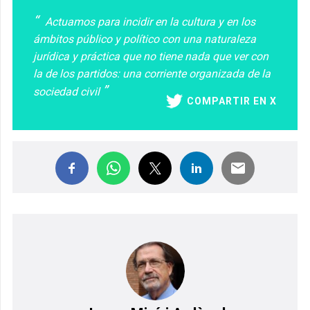
Actuamos para incidir en la cultura y en los
ámbitos público y político con una naturaleza
jurídica y práctica que no tiene nada que ver con
la de los partidos: una corriente organizada de la
sociedad civil
COMPARTIR EN X