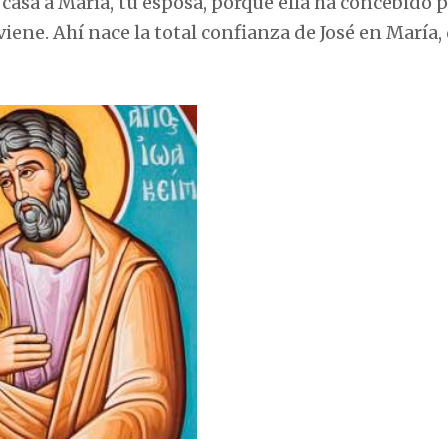
u casa a María, tu esposa, porque ella ha concebido 
viene. Ahí nace la total confianza de José en María,