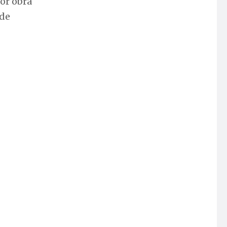
por obra
 de