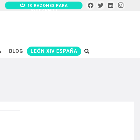
10 RAZONES PARA
AYUDARNOS
A
BLOG
LEÓN XIV ESPAÑA