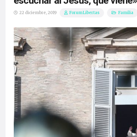
escuchar al Jesús, que viene»
22 diciembre, 2019
Familia
ForumLibertas