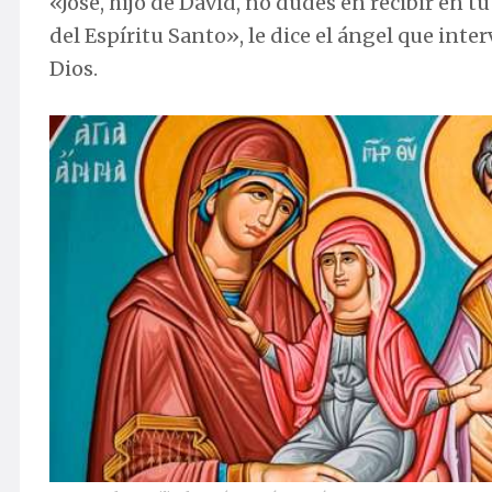
«José, hijo de David, no dudes en recibir en t
del Espíritu Santo», le dice el ángel que inter
Dios.