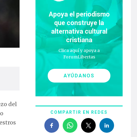
Apoya el periodismo
que construye la
alternativa cultural
cristiana
Clica aquí y apoya a
ForumLibertas
AYÚDANOS
zo del
to
COMPARTIR EN REDES
estros