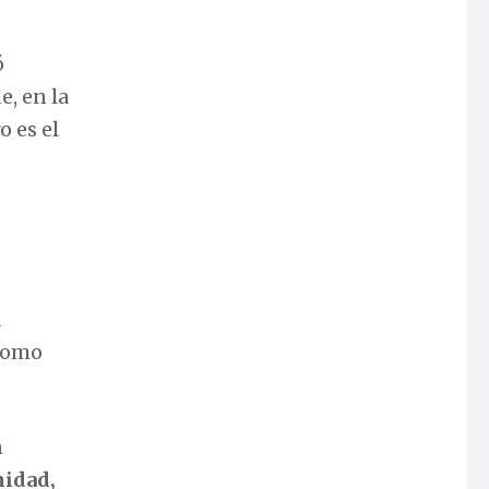
ó
e, en la
o es el
a
 como
n
nidad,