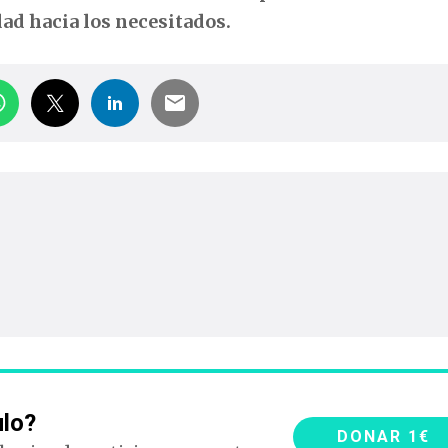
dad hacia los necesitados.
ulo?
DONAR 1€