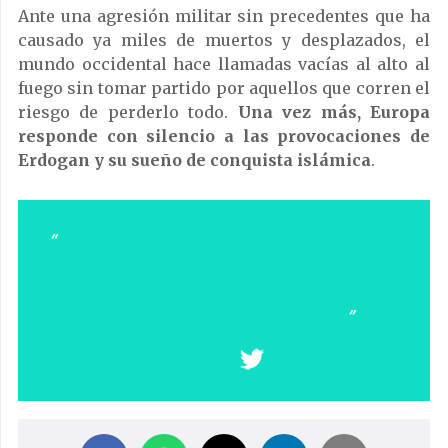
Ante una agresión militar sin precedentes que ha
causado ya miles de muertos y desplazados, el
mundo occidental hace llamadas vacías al alto al
fuego sin tomar partido por aquellos que corren el
riesgo de perderlo todo.
Una vez más, Europa
responde con silencio a las provocaciones de
Erdogan y su sueño de conquista islámica
.
Las fuerzas azeríes han tomado más de 1.500
kilómetros cuadrados de territorios habitados por
cristianos armenios, causando más de 5.000
muertos y una avalancha de desplazados
COMPARTIR EN X