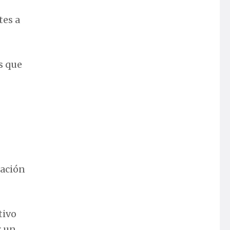
tes a
s que
cación
tivo
r un