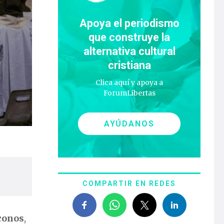
Apoya el periodismo
que construye la
alternativa cultural
cristiana
Clica aquí y apoya a
ForumLibertas
AYÚDANOS
COMPARTIR EN REDES
áconos
,