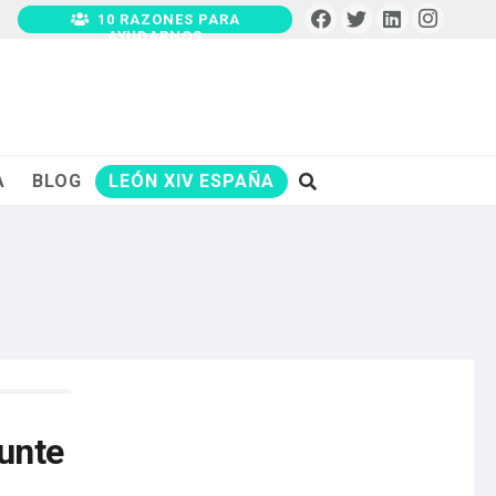
10 RAZONES PARA
AYUDARNOS
A
BLOG
LEÓN XIV ESPAÑA
punte