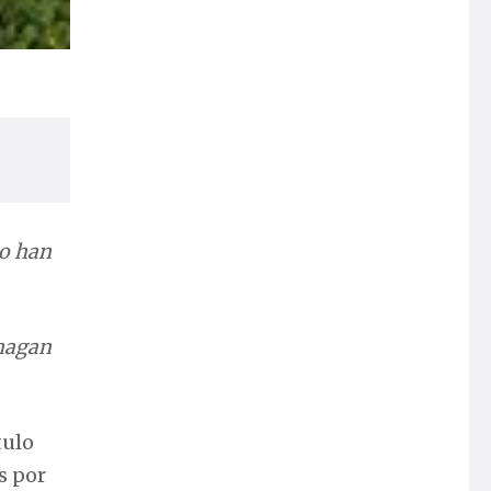
no han
 hagan
tulo
s por