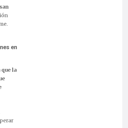
san
ción
ame.
ones en
 que la
ue
e
n
sperar