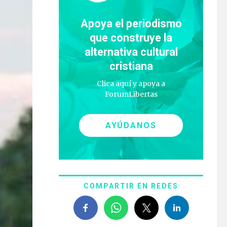
Apoya el periodismo
que construye la
alternativa cultural
cristiana
Clica aquí y apoya a
ForumLibertas
AYÚDANOS
COMPARTIR EN REDES