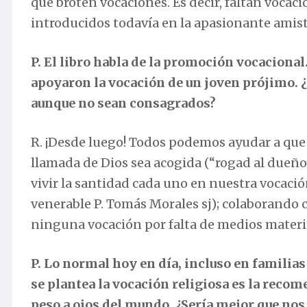
que broten vocaciones. Es decir, faltan voca
introducidos todavía en la apasionante amist
P. El libro habla de la promoción vocacional
apoyaron la vocación de un joven prójimo. ¿
aunque no sean consagrados?
R. ¡Desde luego! Todos podemos ayudar a que s
llamada de Dios sea acogida (“rogad al dueño
vivir la santidad cada uno en nuestra vocació
venerable P. Tomás Morales sj); colaborando 
ninguna vocación por falta de medios materia
P. Lo normal hoy en día, incluso en familias 
se plantea la vocación religiosa es la reco
peso a ojos del mundo. ¿Sería mejor que nos