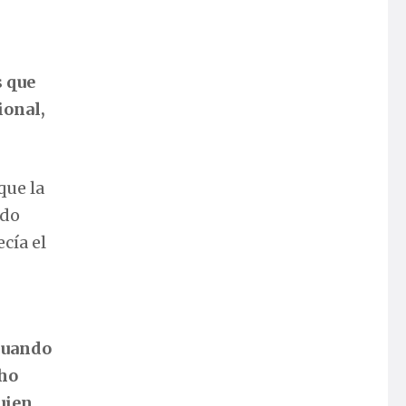
s que
ional,
que la
ndo
cía el
cuando
cho
uien