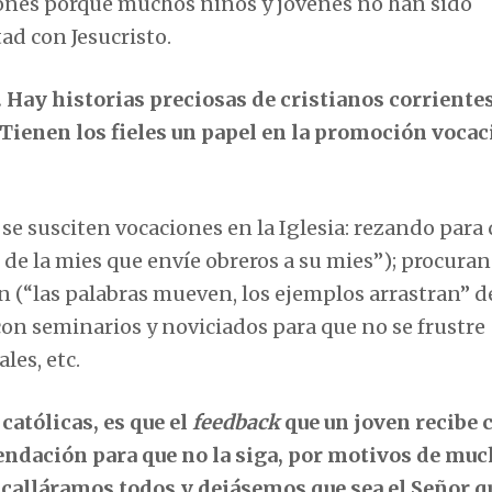
ciones porque muchos niños y jóvenes no han sido
ad con Jesucristo.
. Hay historias preciosas de cristianos corriente
Tienen los fieles un papel en la promoción vocac
e susciten vocaciones en la Iglesia: rezando para 
 de la mies que envíe obreros a su mies”); procura
n (“las palabras mueven, los ejemplos arrastran” de
con seminarios y noviciados para que no se frustre
les, etc.
católicas, es que el
feedback
que un joven recibe 
mendación para que no la siga, por motivos de mu
 calláramos todos y dejásemos que sea el Señor q