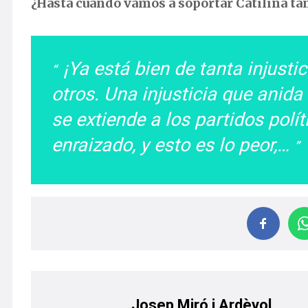
¿Hasta cuándo vamos a soportar Catilina tant
¡Ya está bien de tanta injusti
otros. Una injusticia que anida
se extiende a los partidos polít
enraizado, y esto es lo peor,…
Josep Miró i Ardèvol