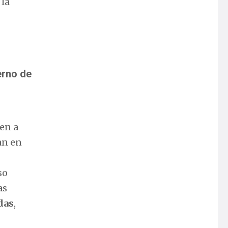
 la
erno de
en a
an en
so
as
das
,