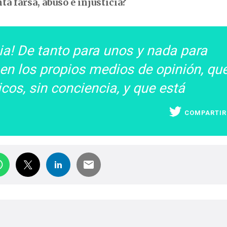
a farsa, abuso e injusticia?
cia! De tanto para unos y nada para
 en los propios medios de opinión, qu
icos, sin conciencia, y que está
COMPARTIR