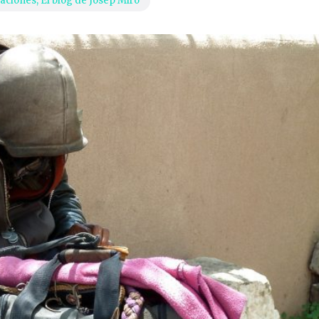
aciones
,
El blog de Josep Miró