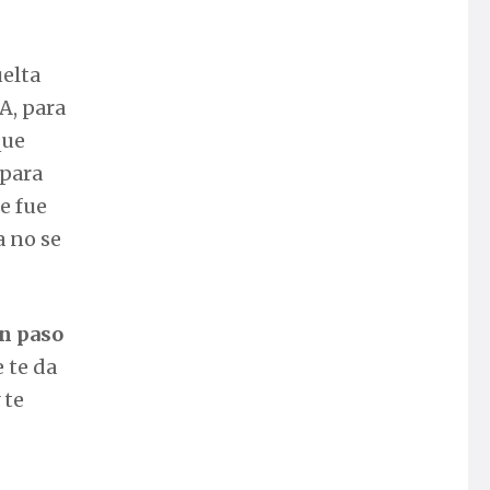
uelta
A, para
que
 para
e fue
a no se
un paso
e te da
 te