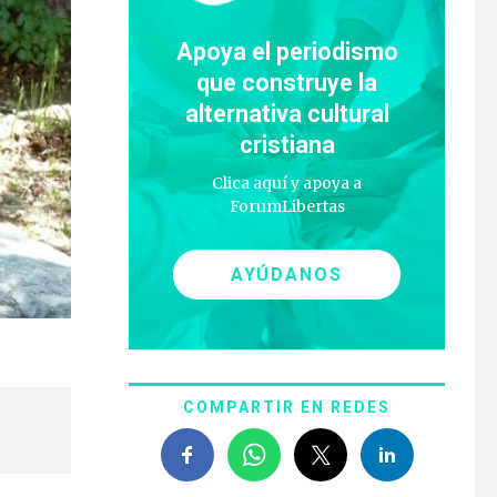
Apoya el periodismo
que construye la
alternativa cultural
cristiana
Clica aquí y apoya a
ForumLibertas
AYÚDANOS
COMPARTIR EN REDES