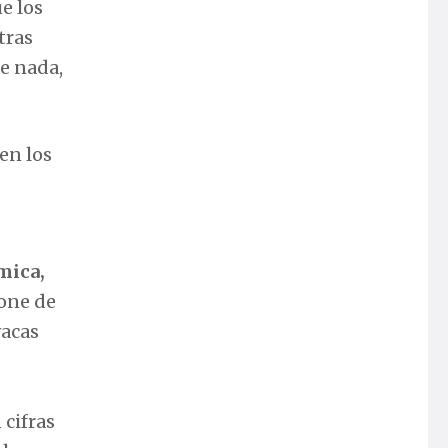
ue los
tras
e nada,
en los
mica,
pone de
vacas
 cifras