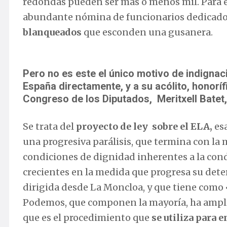
redondas pueden ser más o menos mil. Para est
abundante nómina de funcionarios dedicados 
blanqueados
que esconden una gusanera.
Pero no es este el único motivo de indignac
España directamente, y a su acólito, honorí
Congreso de los Diputados, Meritxell Batet, 
Se trata del
proyecto de ley sobre el ELA,
esa
una progresiva parálisis, que termina con la 
condiciones de dignidad inherentes a la co
crecientes en la medida que progresa su deter
dirigida desde La Moncloa, y que tiene como 
Podemos, que componen la mayoría, ha amp
que es el procedimiento que
se utiliza para e