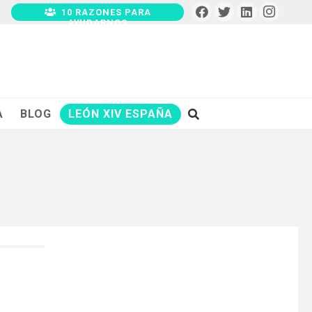
10 RAZONES PARA
AYUDARNOS
A
BLOG
LEÓN XIV ESPAÑA