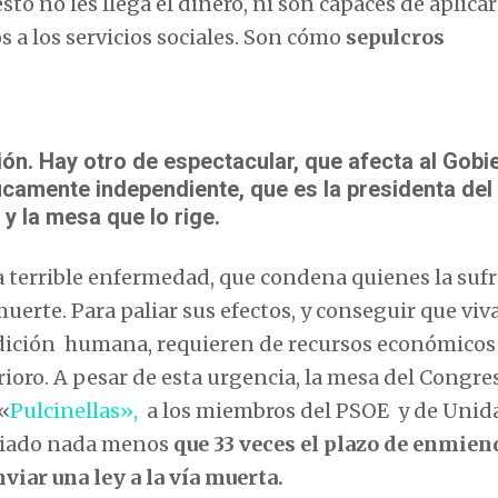
o no les llega el dinero, ni son capaces de aplicar
a los servicios sociales. Son cómo
sepulcros
ión. Hay otro de espectacular, que afecta al Gobi
ficamente independiente, que es la presidenta del
y la mesa que lo rige.
 terrible enfermedad, que condena quienes la sufr
muerte. Para paliar sus efectos, y conseguir que viv
ndición humana, requieren de recursos económicos
ioro. A pesar de esta urgencia, la mesa del Congre
«
Pulcinellas»,
a los miembros del PSOE y de Unid
liado nada menos
que 33 veces el plazo de enmien
nviar una ley a la vía muerta.