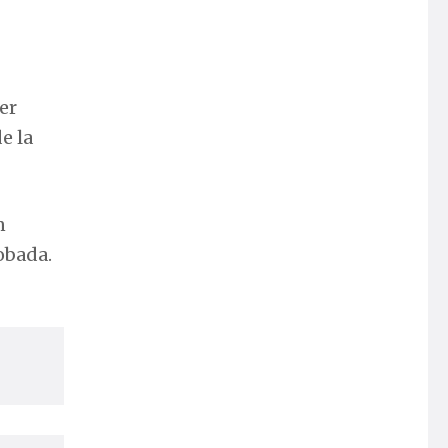
er
e la
n
obada.