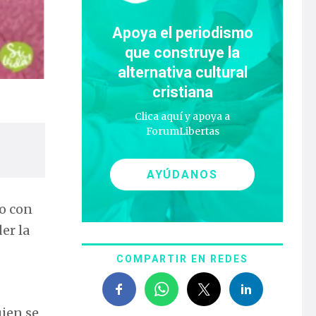
Apoya el periodismo
que construye la
alternativa cultural
cristiana
Clica aquí y apoya a
ForumLibertas
AYÚDANOS
do con
er la
COMPARTIR EN REDES
uien se