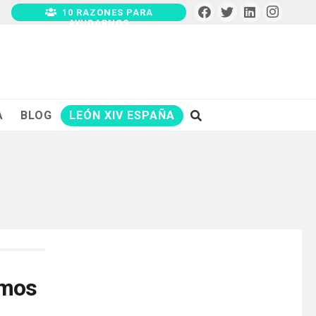
10 RAZONES PARA
AYUDARNOS
A
BLOG
LEÓN XIV ESPAÑA
rmos