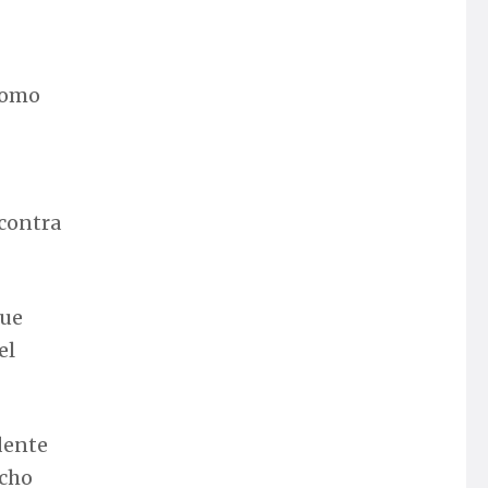
 como
 contra
que
el
dente
ucho