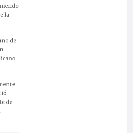
oniendo
e la
 uno de
en
licano,
amente
tió
te de
l