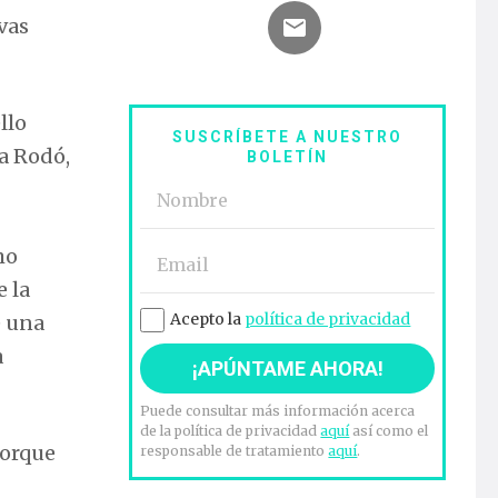
vas
llo
SUSCRÍBETE A NUESTRO
a Rodó,
BOLETÍN
mo
e la
Acepto la
política de privacidad
e una
a
Puede consultar más información acerca
de la política de privacidad
aquí
así como el
porque
responsable de tratamiento
aquí
.