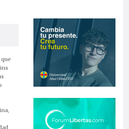
o que
lins
us
o
ina,
edad