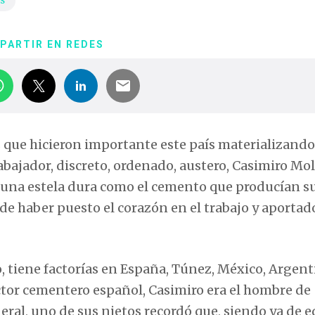
s
PARTIR EN REDES
os que hicieron importante este país materializand
rabajador, discreto, ordenado, austero, Casimiro Mo
 sí una estela dura como el cemento que producían s
l de haber puesto el corazón en el trabajo y aportad
 tiene factorías en España, Túnez, México, Argent
ctor cementero español, Casimiro era el hombre de
neral, uno de sus nietos recordó que, siendo ya de 