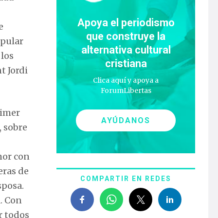
Apoya el periodismo
e
que construye la
opular
alternativa cultural
 los
cristiana
t Jordi
Clica aquí y apoya a
ForumLibertas
rimer
AYÚDANOS
, sobre
mor con
eras de
COMPARTIR EN REDES
sposa.
. Con
r todos