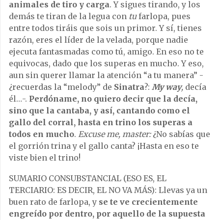
animales de tiro y carga
. Y sigues tirando, y los
demás te tiran de la legua con
tu
farlopa, pues
entre todos tiráis que sois un primor. Y sí, tienes
razón, eres el líder de la velada, porque nadie
ejecuta fantasmadas como tú, amigo. En eso no te
equivocas, dado que los superas en mucho. Y eso,
aun sin querer llamar la atención “a tu manera” -
¿recuerdas la “melody” de
Sinatra
?:
My way
,
decía
él…-.
Perdóname, no quiero decir que la decía,
sino que la cantaba, y así, cantando como el
gallo del corral, hasta en trino los superas a
todos en mucho
.
Excuse me, master:
¿No sabías que
el gorrión trina y el gallo canta? ¡Hasta en eso te
viste bien el trino!
SUMARIO CONSUBSTANCIAL (ESO ES, EL
TERCIARIO: ES DECIR, EL NO VA MÁS): Llevas ya un
buen rato de farlopa, y
se te ve crecientemente
engreído por dentro, por aquello de la supuesta