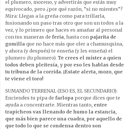
el plumero, moreno, y advertirás que estás muy
equivocado, pero ¿por qué razón, “si no mientes”?
Mira: Llegas a la greña como para trillarla,
fusionando un paso tras otro que son un todos a la
vez, y lo primero que haces es amañar al personal
con tus maneras de
feria
, hasta con
pajarita de
gomilla
que no hace más que oler a chamusquina,
y ahora (y después) te enseña (y les enseña) el
plumero
(tu
plumero).
Te crees el míster a quien
todos deben pleitesía, y por eso les hablas desde
tu tribuna de la corrida. ¡Estate alerta, mozo, que
te viene el toro!
SUMANDO TERRENAL (ESO ES, EL SECUNDARIO):
Enciendes tu pipa de
farlopa
porque dices que te
ayuda a concentrarte. Mientras tanto
, entre
trapicheos vas llenando de humo la estancia,
que más bien parece una cuadra, por aquello de
que todo lo que se condensa dentro son