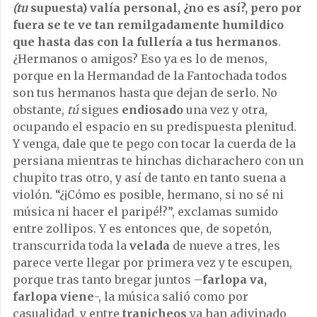
(tu
supuesta) valía personal, ¿no es así?, pero por
fuera se te ve tan remilgadamente humildico
que hasta das con la fullería a tus hermanos
.
¿Hermanos o amigos? Eso ya es lo de menos,
porque en la Hermandad de la Fantochada todos
son tus hermanos hasta que dejan de serlo. No
obstante,
tú
sigues
endiosado
una vez y otra,
ocupando el espacio en su predispuesta plenitud.
Y venga, dale que te pego con tocar la cuerda de la
persiana mientras te hinchas dicharachero con un
chupito tras otro, y así de tanto en tanto suena a
violón. “¿¡Cómo es posible, hermano, si no sé ni
música ni hacer el paripé!?”, exclamas sumido
entre zollipos. Y es entonces que, de sopetón,
transcurrida toda la
velada
de nueve a tres, les
parece verte llegar por primera vez y te escupen,
porque tras tanto bregar juntos –
farlopa va,
farlopa viene
-, la música salió como por
casualidad, y entre
trapicheos
ya han adivinado