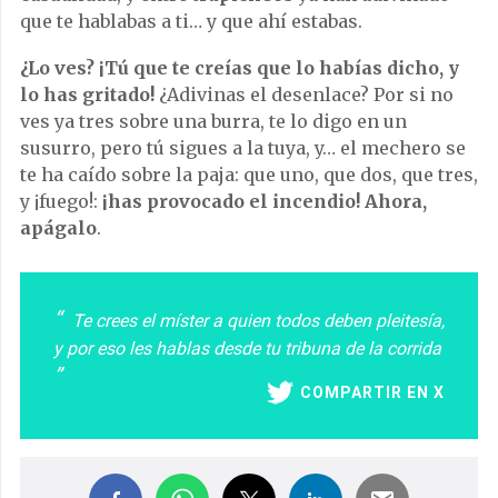
que te hablabas a ti… y que ahí estabas.
¿Lo ves? ¡Tú que te creías que lo habías dicho, y
lo has gritado!
¿Adivinas el desenlace? Por si no
ves ya tres sobre una burra, te lo digo en un
susurro, pero tú sigues a la tuya, y… el mechero se
te ha caído sobre la paja: que uno, que dos, que tres,
y ¡fuego!:
¡has provocado el incendio! Ahora,
apágalo
.
Te crees el míster a quien todos deben pleitesía,
y por eso les hablas desde tu tribuna de la corrida
COMPARTIR EN X