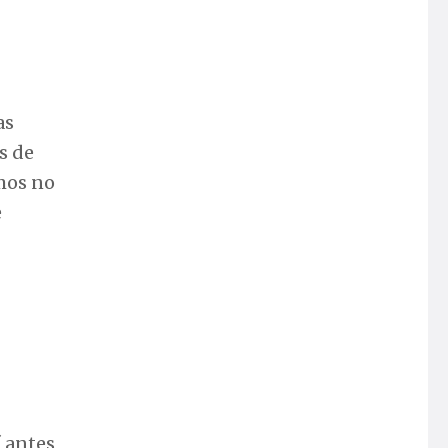
as
s de
mos no
e
í antes