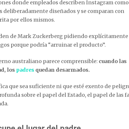
ciones donde empleados describen Instagram como
os deliberadamente diseñados y se comparan con
crita por ellos mismos.
orden de Mark Zuckerberg pidiendo explícitamente
sgos porque podría “arruinar el producto”.
ierno australiano parece comprensible:
cuando las
d, los
padres
quedan desarmados.
ca que sea suficiente ni que esté exento de peligro
funda sobre el papel del Estado, el papel de las f
ada.
cupe el lugar del padre