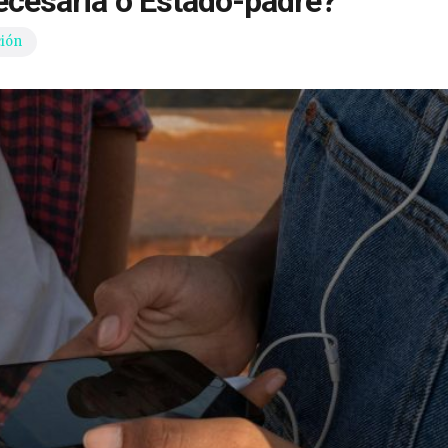
necesaria o Estado-padre?
ión