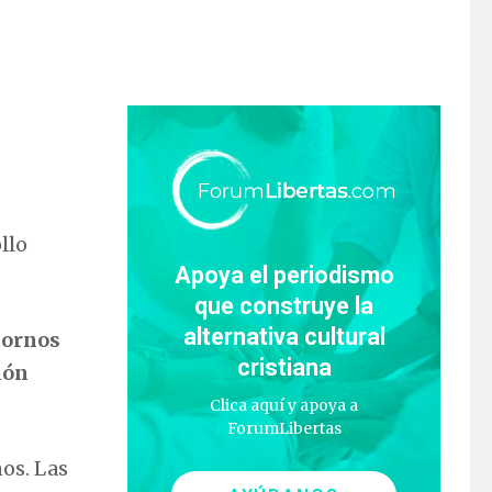
llo
Apoya el periodismo
que construye la
alternativa cultural
tornos
cristiana
ión
Clica aquí y apoya a
ForumLibertas
os. Las