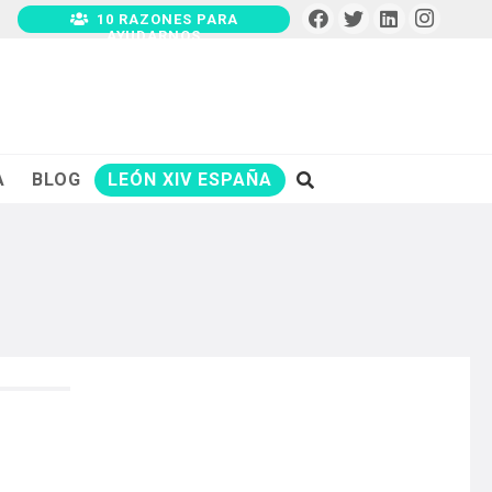
10 RAZONES PARA
AYUDARNOS
A
BLOG
LEÓN XIV ESPAÑA