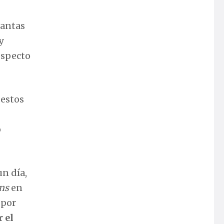
tantas
y
especto
 estos
o
un día,
ns
en
 por
 el