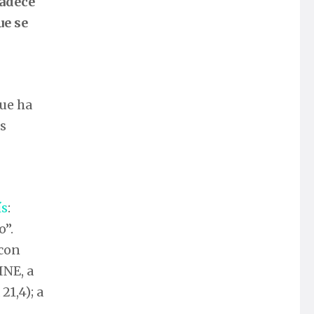
padece
ue se
que ha
s
ís
:
o”.
 con
INE, a
1,4); a