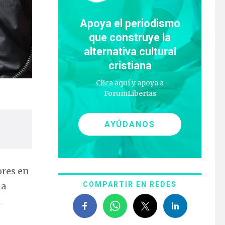
Apoya el periodismo
que construye la
alternativa cultural
cristiana
Clica aquí y apoya a
ForumLibertas
AYÚDANOS
ores en
na
COMPARTIR EN REDES
a