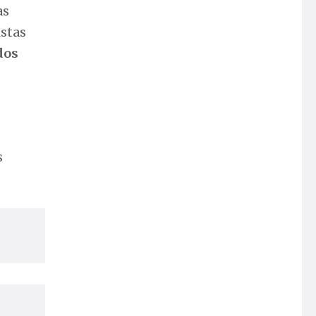
as
istas
dos
s