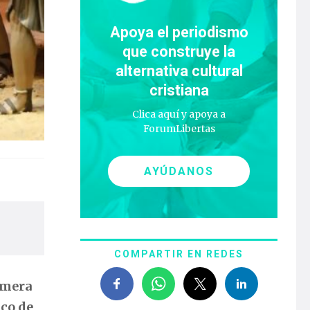
Apoya el periodismo
que construye la
alternativa cultural
cristiana
Clica aquí y apoya a
ForumLibertas
AYÚDANOS
COMPARTIR EN REDES
imera
sco de