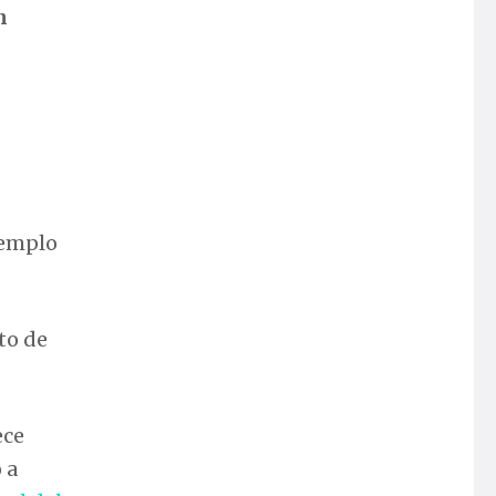
n
l
jemplo
to de
ece
 a