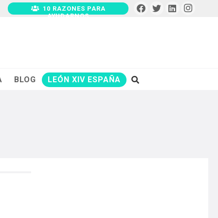
10 RAZONES PARA
AYUDARNOS
A
BLOG
LEÓN XIV ESPAÑA