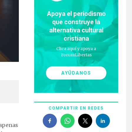
Apoya el periodismo
que construye la
alternativa cultural
cristiana
Clica aquí y apoya a
ForumLibertas
AYÚDANOS
COMPARTIR EN REDES
s apenas