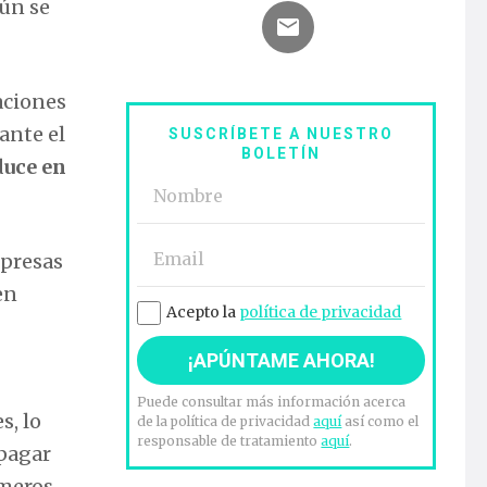
aún se
aciones
ante el
SUSCRÍBETE A NUESTRO
BOLETÍN
duce en
mpresas
en
Acepto la
política de privacidad
Puede consultar más información acerca
s, lo
de la política de privacidad
aquí
así como el
responsable de tratamiento
aquí
.
 pagar
imeros