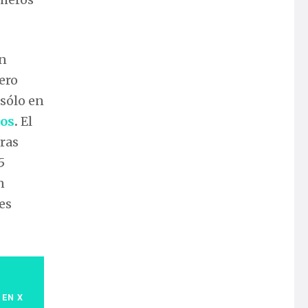
en
dero
 sólo en
ios
.
El
eras
5
n
es
 EN X