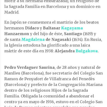
morir a su hermana embarazada), un religioso de
la Sagrada Familia en Barcelona y un dominico en
Madrid.
En Japón se conmemora el martirio de los beatos
hermanos
Didaco
y
Baltasar
Kagayama
Hanzaemon
y del hijo de éste,
Santiago
(1619) y
de santa
Magdalena
de Nagasaki
(1634). En Rusia,
la Iglesia ortodoxa ha glorificado a una laica
mártir de este día en 1938:
Alejandra
Bulgakova
.
Pedro Verdaguer Saurina
, de 28 años y natural de
Manlleu (Barcelona), fue secretario del Colegio San
Ramon de Penyafort de Villafranca del Penedès
(Barcelona) y prefecto de la Congregación Mariana
dentro de los religiosos Hijos de la Sagrada
Familia. Obligada la comunidad a abandonar el
centro ya en mayo de 1936, estuvo en el Colegio San