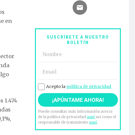
os
se en
SUSCRÍBETE A NUESTRO
BOLETÍN
sector
unda
algo
Acepto la
política de privacidad
s 1.474
ndas
Puede consultar más información acerca
de la política de privacidad
aquí
así como el
0,1%,
responsable de tratamiento
aquí
.