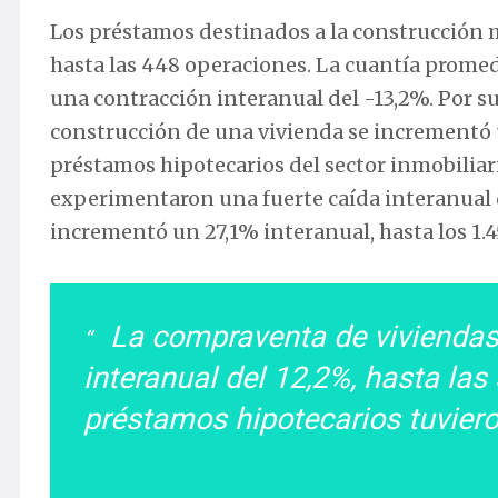
Los préstamos destinados a la construcción 
hasta las 448 operaciones. La cuantía promed
una contracción interanual del -13,2%. Por su
construcción de una vivienda se incrementó u
préstamos hipotecarios del sector inmobiliar
experimentaron una fuerte caída interanual de
incrementó un 27,1% interanual, hasta los 1.4
La compraventa de viviendas
interanual del 12,2%, hasta las
préstamos hipotecarios tuvier