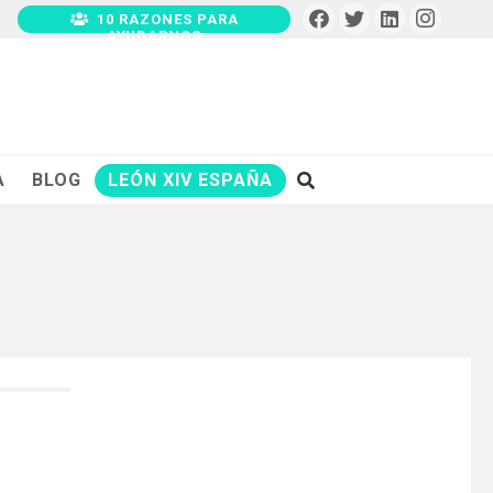
10 RAZONES PARA
AYUDARNOS
A
BLOG
LEÓN XIV ESPAÑA