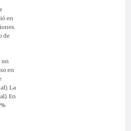
e
ció en
iones.
o de
e un
nso en
e
al). La
al). En
,7%