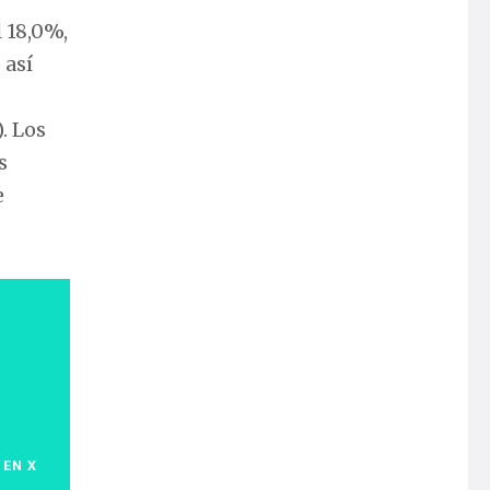
 18,0%,
 así
. Los
s
e
 EN X