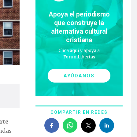
Apoya el periodismo
que construye la
alternativa cultural
cristiana
Clica aquí y apoya a
ForumLibertas
AYÚDANOS
COMPARTIR EN REDES
rte
endas