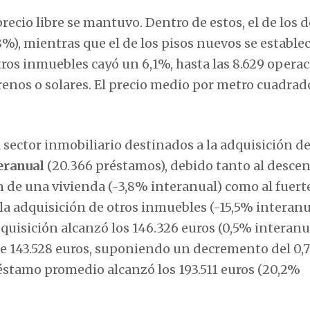
recio libre se mantuvo. Dentro de estos, el de los d
8%), mientras que el de los pisos nuevos se estable
tros inmuebles cayó un 6,1%, hasta las 8.629 operac
renos o solares. El precio medio por metro cuadrad
l sector inmobiliario destinados a la adquisición d
eranual
(20.366 préstamos), debido tanto al desce
n de una vivienda (-3,8% interanual) como al fuert
la adquisición de otros inmuebles (-15,5% interanu
quisición alcanzó los 146.326 euros (0,5% interanu
e de 143.528 euros, suponiendo un decremento del 0
réstamo promedio alcanzó los 193.511 euros (20,2%