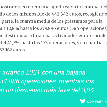
mostraron en enero una aguda caída interanual del
io de los mismos fue de 442.342 euros, recogiendo
 parte, la cuantía media de los préstamos para la
n 10,8% hasta los 279.896 euros (384 operaciones)
io destinados a financiar actividades empresariale
l 41,7%, hasta las 173 operaciones, y su cuantía s
52.162 euros.
 arrancó 2021 con una bajada
 34.886 operaciones, mientras los
on un descenso más leve del 3,8%
COMPARTIR