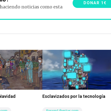
DONAR 1€
 haciendo noticias como esta
 Navidad
Esclavizados por la tecnología
.com
ForumLibertas.com