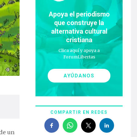
Apoya el periodismo
que construye la
alternativa cultural
cristiana
Clica aquí y apoya a
ForumLibertas
AYÚDANOS
COMPARTIR EN REDES
 de un