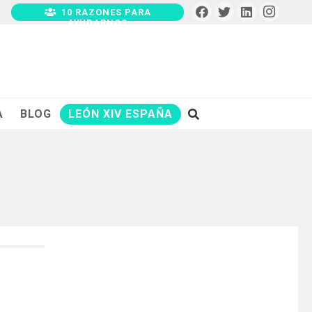
10 RAZONES PARA
AYUDARNOS
A
BLOG
LEÓN XIV ESPAÑA