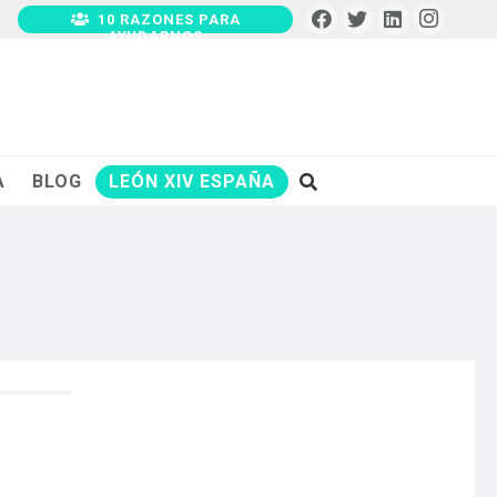
10 RAZONES PARA
AYUDARNOS
A
BLOG
LEÓN XIV ESPAÑA