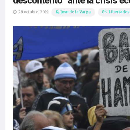
descontento” ante la crisis e
28 octubre, 2019
Libertades
Josu de la Varga