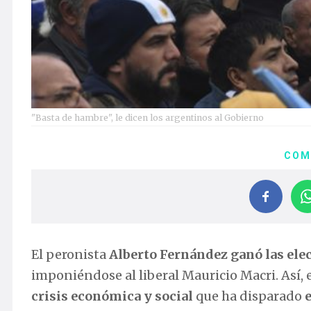
"Basta de hambre", le dicen los argentinos al Gobierno
COM
El peronista
Alberto Fernández ganó las
ele
imponiéndose al liberal Mauricio Macri. Así,
crisis económica y social
que ha disparado