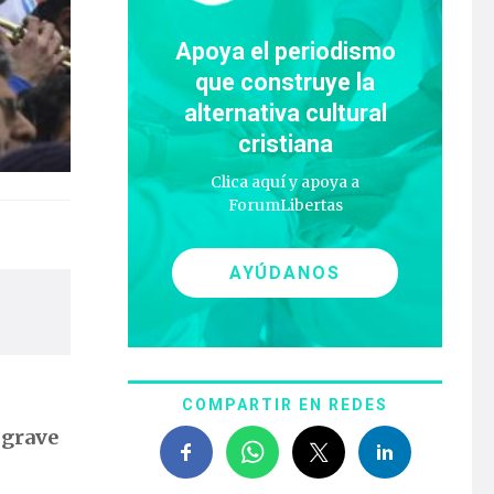
Apoya el periodismo
que construye la
alternativa cultural
cristiana
Clica aquí y apoya a
ForumLibertas
AYÚDANOS
COMPARTIR EN REDES
a
grave