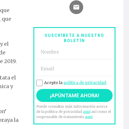
 que
, que
SUSCRÍBETE A NUESTRO
BOLETÍN
y el
 de
e 2019.
tata el
Acepto la
política de privacidad
mica y
Puede consultar más información acerca
on
’
de la política de privacidad
aquí
así como el
responsable de tratamiento
aquí
.
braya la