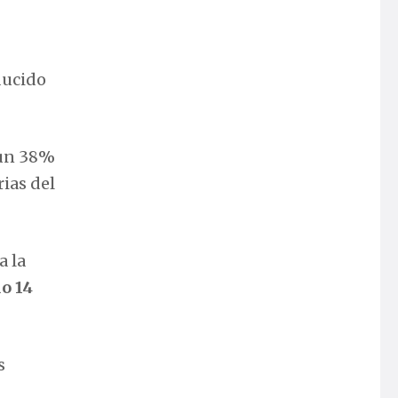
ducido
 un 38%
ias del
a la
o 14
s