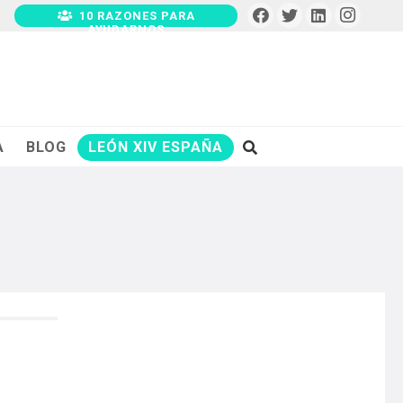
10 RAZONES PARA
AYUDARNOS
A
BLOG
LEÓN XIV ESPAÑA