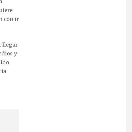
n
uiere
 con ir
 llegar
edios y
tido.
cia