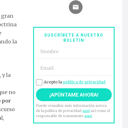
a gran
octrina
e
SUSCRÍBETE A NUESTRO
BOLETÍN
ando la
 y la
Acepto la
política de privacidad
que no
 por
Puede consultar más información acerca
scurso
de la política de privacidad
aquí
así como el
responsable de tratamiento
aquí
.
l,