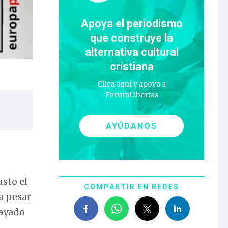
Apoya el periodismo
que construye la
alternativa cultural
cristiana
Clica aquí y apoya a
ForumLibertas
AYÚDANOS
usto el
COMPARTIR EN REDES
 a pesar
rayado