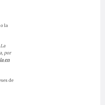
o la
La
a, por
la en
eses de