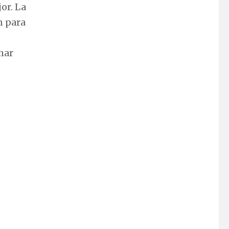
or. La
n para
mar