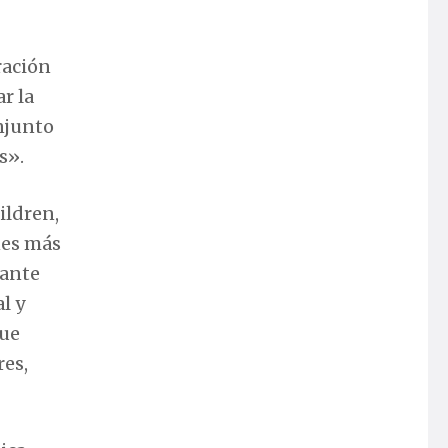
oración
r la
njunto
s».
ildren,
nes más
 ante
l y
que
res,