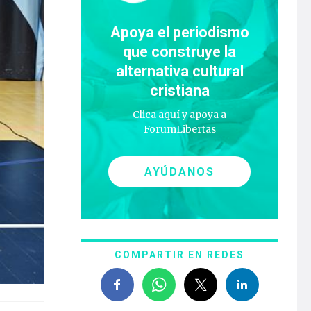
Apoya el periodismo
que construye la
alternativa cultural
cristiana
Clica aquí y apoya a
ForumLibertas
AYÚDANOS
COMPARTIR EN REDES