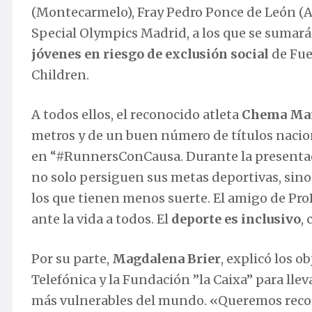
(Montecarmelo), Fray Pedro Ponce de León (A
Special Olympics Madrid, a los que se sumarán
jóvenes en riesgo de exclusión social
de Fue
Children.
A todos ellos, el reconocido atleta
Chema Mar
metros y de un buen número de títulos nacion
en “#RunnersConCausa. Durante la presentaci
no solo persiguen sus metas deportivas, sin
los que tienen menos suerte. El amigo de Pro
ante la vida a todos. El
deporte es inclusivo
,
Por su parte,
Magdalena Brier
, explicó los 
Telefónica y la Fundación ”la Caixa” para lle
más vulnerables del mundo. «Queremos record