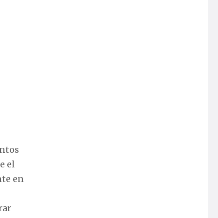
entos
e el
nte en
rar