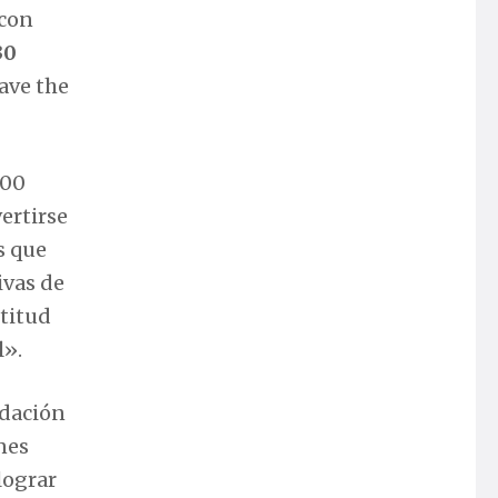
 con
30
ave the
000
ertirse
s que
ivas de
ctitud
l».
ndación
nes
lograr