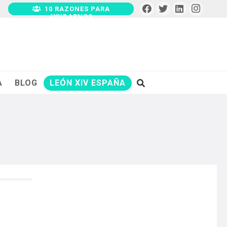
10 RAZONES PARA
AYUDARNOS
A
BLOG
LEÓN XIV ESPAÑA