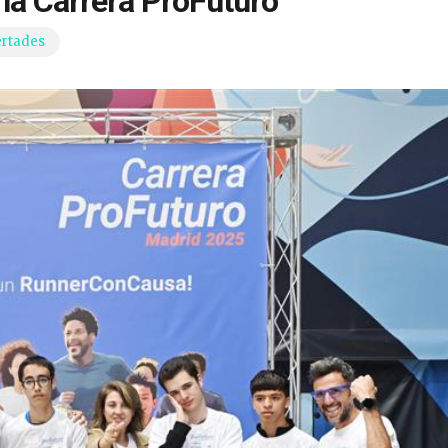
 la Carrera ProFuturo
ertades