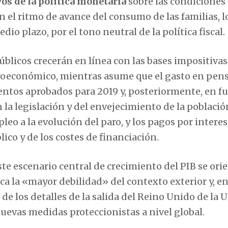
vos de la política monetaria
sobre las condiciones
 el ritmo de avance del consumo de las familias, l
dio plazo, por el tono neutral de la política fiscal.
blicos crecerán en línea con las bases impositivas
oeconómico, mientras asume que el gasto en pen
entos aprobados para 2019 y, posteriormente, en f
 la legislación y del envejecimiento de la població
leo a la evolución del paro, y los pagos por interes
co y de los costes de financiación.
ste escenario central de crecimiento del PIB se ori
aca la «mayor debilidad» del contexto exterior y, e
 de los detalles de la salida del Reino Unido de la U
uevas medidas proteccionistas a nivel global.