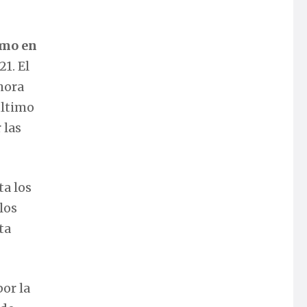
tmo en
21. El
hora
último
 las
a los
los
ta
por la