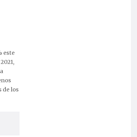
% este
 2021,
la
menos
s de los