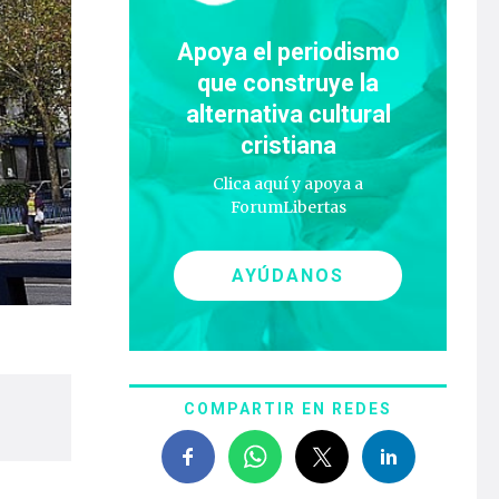
Apoya el periodismo
que construye la
alternativa cultural
cristiana
Clica aquí y apoya a
ForumLibertas
AYÚDANOS
COMPARTIR EN REDES