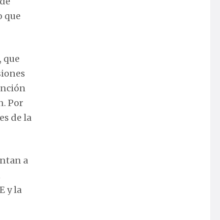
 de
o que
, que
siones
unción
n. Por
es de la
entan a
n
E y la