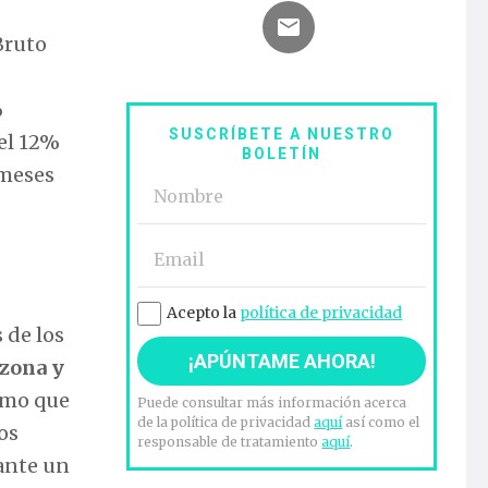
Bruto
%
SUSCRÍBETE A NUESTRO
 el 12%
BOLETÍN
 meses
Acepto la
política de privacidad
 de los
ozona y
smo que
Puede consultar más información acerca
de la política de privacidad
aquí
así como el
os
responsable de tratamiento
aquí
.
rante un