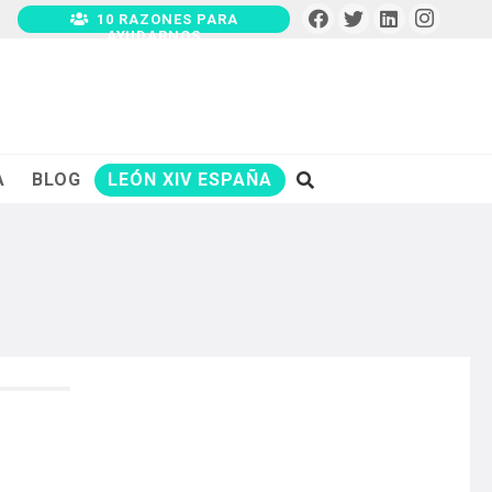
10 RAZONES PARA
AYUDARNOS
A
BLOG
LEÓN XIV ESPAÑA