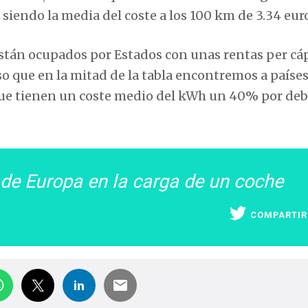
, siendo la media del coste a los 100 km de 3.34 eur
están ocupados por Estados con unas rentas per cá
so que en la mitad de la tabla encontremos a paíse
que tienen un coste medio del kWh un 40% por deb
 de Europa en la carga de un coche
COMPARTIR