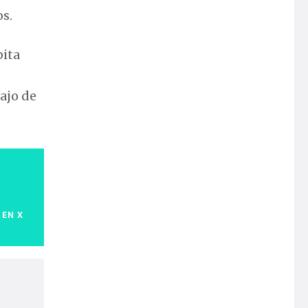
os.
pita
s
ajo de
 EN X