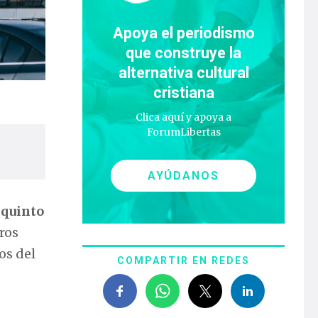
Apoya el periodismo
que construye la
alternativa cultural
cristiana
Clica aquí y apoya a
ForumLibertas
AYÚDANOS
 quinto
ros
os del
COMPARTIR EN REDES