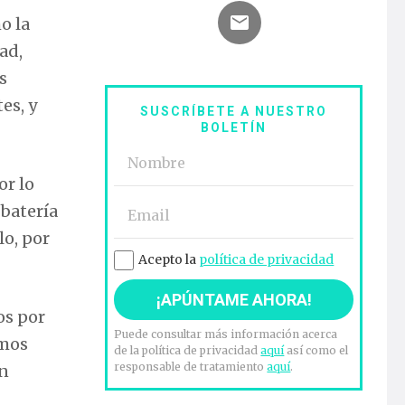
o la
ad,
s
es, y
SUSCRÍBETE A NUESTRO
BOLETÍN
or lo
batería
lo, por
Acepto la
política de privacidad
os por
Puede consultar más información acerca
emos
de la política de privacidad
aquí
así como el
responsable de tratamiento
aquí
.
on