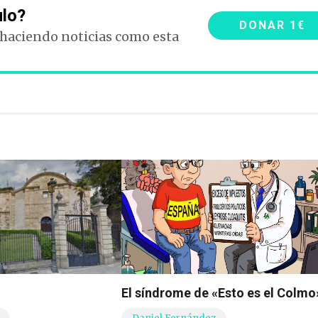
ulo?
DONAR 1€
 haciendo noticias como esta
El síndrome de «Esto es el Colmo