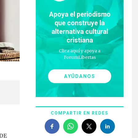
Apoya el periodismo
que construye la
alternativa cultural
cristiana
Clica aquí y apoya a
ForumLibertas
AYÚDANOS
COMPARTIR EN REDES
CDE