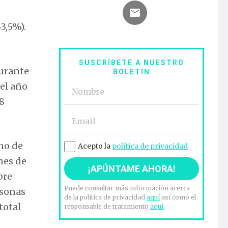
3,5%).
SUSCRÍBETE A NUESTRO
durante
BOLETÍN
 el año
,8
uno de
Acepto la
política de privacidad
nes de
bre
Puede consultar más información acerca
rsonas
de la política de privacidad
aquí
así como el
total
responsable de tratamiento
aquí
.