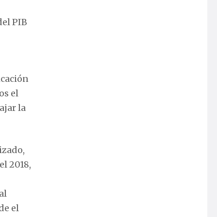
del PIB
icación
os el
ajar la
izado,
l 2018,
al
de el