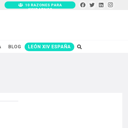
10 RAZONES PARA
AYUDARNOS
A
BLOG
LEÓN XIV ESPAÑA