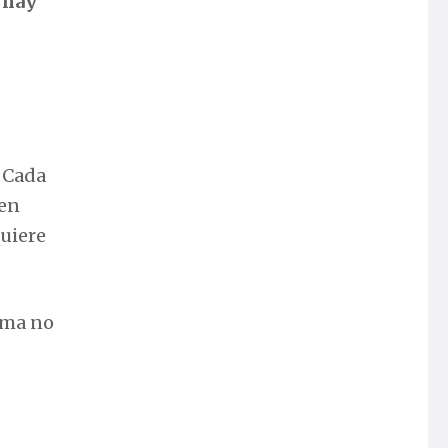
: hay
. Cada
ven
quiere
ima no