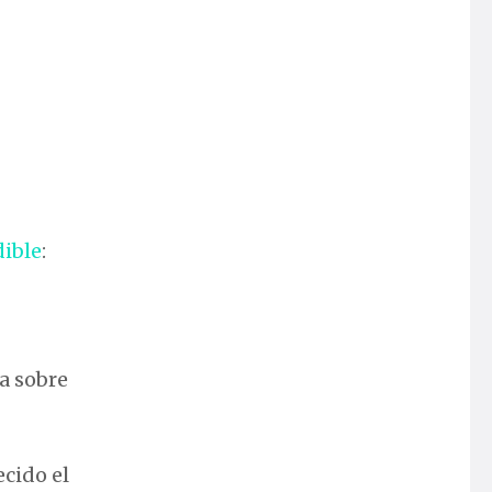
dible
:
ca sobre
ecido el