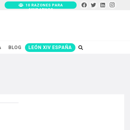
10 RAZONES PARA
AYUDARNOS
A
BLOG
LEÓN XIV ESPAÑA