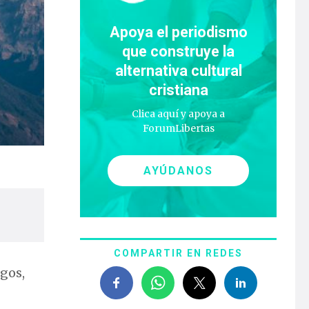
Apoya el periodismo
que construye la
alternativa cultural
cristiana
Clica aquí y apoya a
ForumLibertas
AYÚDANOS
COMPARTIR EN REDES
gos,