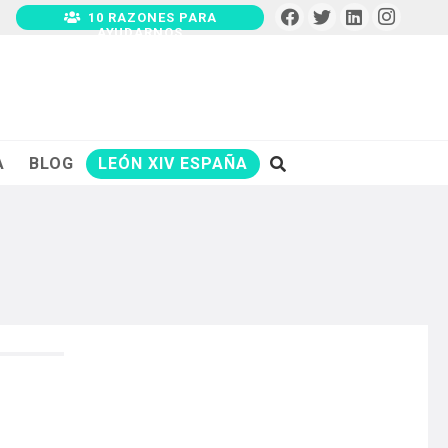
10 RAZONES PARA
AYUDARNOS
A
BLOG
LEÓN XIV ESPAÑA