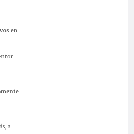
ivos en
ventor
amente
s, a