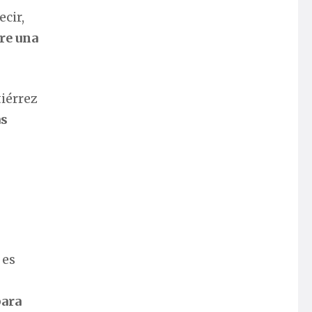
cir,
re una
iérrez
as
 es
para