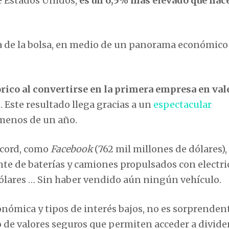
e Estados Unidos,
es un 6,5% más elevado que hac
a de la bolsa, en medio de un panorama económico
órico al convertirse en la primera empresa en va
s
. Este resultado llega gracias a un
espectacular
 menos de un año.
écord, como
Facebook
(762 mil millones de dólares),
nte de baterías y camiones propulsados ​​con electri
dólares … Sin haber vendido aún ningún vehículo.
onómica y tipos de interés bajos, no es sorprenden
 de valores seguros que permiten acceder a divid