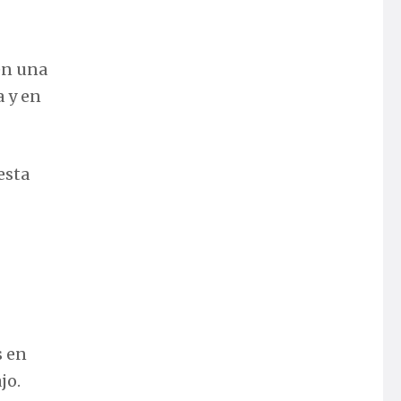
en una
a y en
esta
s en
jo.