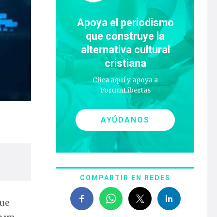
Apoya el periodismo
que construye la
alternativa cultural
cristiana
Clica aquí y apoya a
ForumLibertas
AYÚDANOS
COMPARTIR EN REDES
que