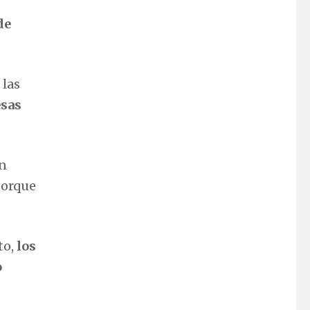
de
 las
esas
án
porque
to,
los
o