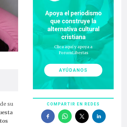
Apoya el periodismo
que construye la
alternativa cultural
cristiana
Clica aquí y apoya a
ForumLibertas
AYÚDANOS
 de su
COMPARTIR EN REDES
uesta
atos