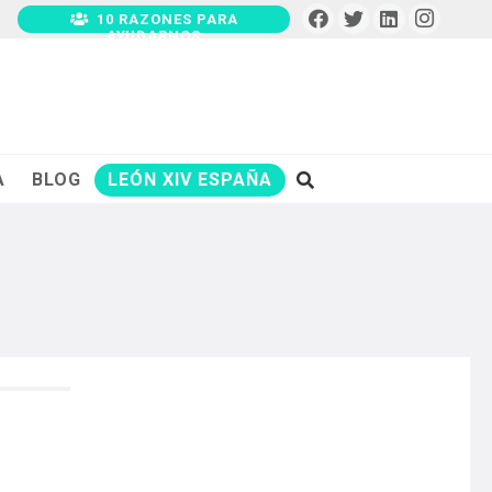
10 RAZONES PARA
AYUDARNOS
A
BLOG
LEÓN XIV ESPAÑA