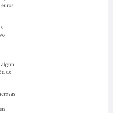
 euros
as
ivo
o algún
ón de
umerosas
cen