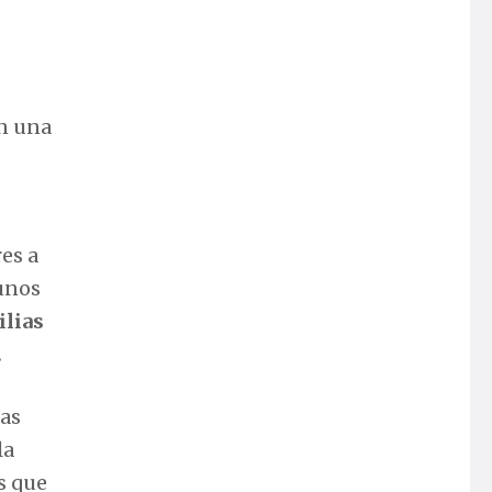
an una
es a
 unos
ilias
.
ias
la
s que