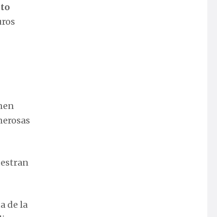
sto
uros
enen
merosas
uestran
a de la