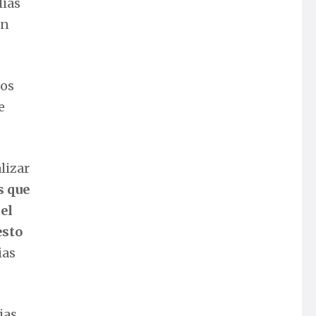
lias
en
los
e
lizar
s que
el
esto
ias
ias