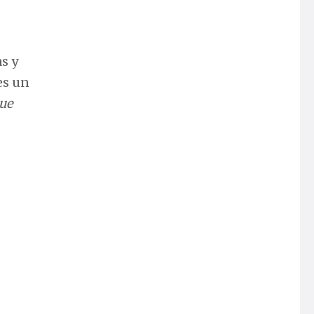
s y
es un
que