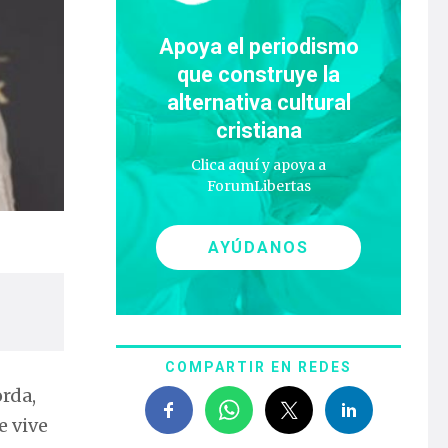
Apoya el periodismo
que construye la
alternativa cultural
cristiana
Clica aquí y apoya a
ForumLibertas
AYÚDANOS
COMPARTIR EN REDES
orda,
e vive