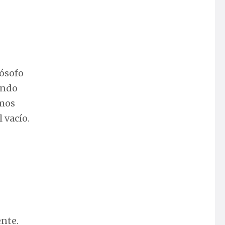
lósofo
endo
tmos
 vacío.
ente.