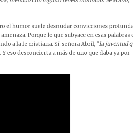
lesia, menudo chiringuito tenéis montado. Se acabó,
ero el humor suele desnudar convicciones profunda
 amenaza. Porque lo que subyace en esas palabras 
 a la fe cristiana. Sí, señora Abril, “
la juventud 
. Y eso desconcierta a más de uno que daba ya por