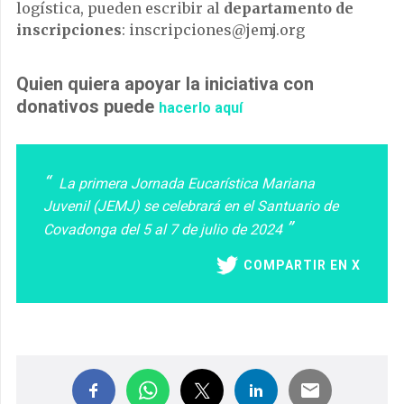
logística, pueden escribir al
departamento de
inscripciones
:
inscripciones@jemj.org
Quien quiera apoyar la iniciativa con
donativos puede
hacerlo aquí
La primera Jornada Eucarística Mariana
Juvenil (JEMJ) se celebrará en el Santuario de
Covadonga del 5 al 7 de julio de 2024
COMPARTIR EN X