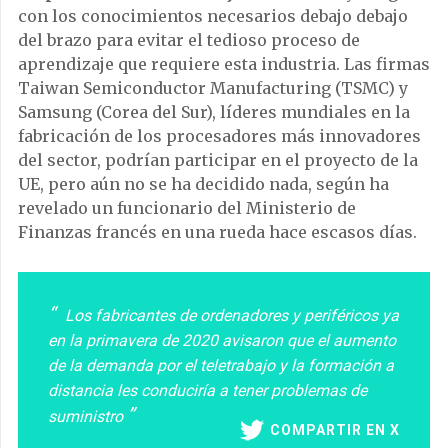
con los conocimientos necesarios debajo debajo
del brazo para evitar el tedioso proceso de
aprendizaje que requiere esta industria. Las firmas
Taiwan Semiconductor Manufacturing (TSMC) y
Samsung (Corea del Sur), líderes mundiales en la
fabricación de los procesadores más innovadores
del sector, podrían participar en el proyecto de la
UE, pero aún no se ha decidido nada, según ha
revelado un funcionario del Ministerio de
Finanzas francés en una rueda hace escasos días.
Los fabricantes de ordenadores y periféricos ya
en la primavera de 2020 avisaron que el aumento
de la demanda por el teletrabajo y la formación a
distancia les conduciría a tener problemas de
suministro
COMPARTIR EN X