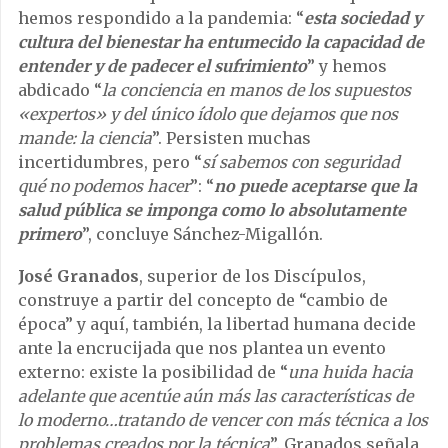
hemos respondido a la pandemia: “
esta sociedad y
cultura del bienestar ha entumecido la capacidad de
entender y de padecer el sufrimiento
” y hemos
abdicado “
la conciencia en manos de los supuestos
«
expertos
»
y del único ídolo que dejamos que nos
mande: la ciencia
”. Persisten muchas
incertidumbres, pero “
sí sabemos con seguridad
qué no podemos hacer
”: “
no puede aceptarse que la
salud pública se imponga como lo absolutamente
primero
”, concluye Sánchez-Migallón.
José Granados
, superior de los Discípulos,
construye a partir del concepto de “cambio de
época” y aquí, también, la libertad humana decide
ante la encrucijada que nos plantea un evento
externo: existe la posibilidad de “
una huida hacia
adelante que acentúe aún más las características de
lo moderno…tratando de vencer con más técnica a los
problemas creados por la técnica
”. Granados señala