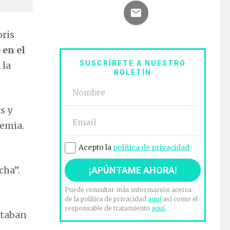
oris
 en el
SUSCRÍBETE A NUESTRO
 la
BOLETÍN
s y
demia.
Acepto la
política de privacidad
cha”.
Puede consultar más información acerca
de la política de privacidad
aquí
así como el
responsable de tratamiento
aquí
.
staban