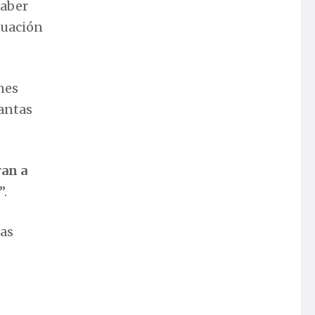
haber
tuación
nes
tantas
ran a
”.
las