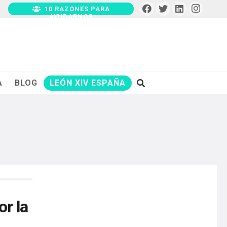
10 RAZONES PARA
AYUDARNOS
A
BLOG
LEÓN XIV ESPAÑA
or la