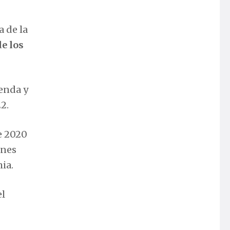
 de la
e los
enda y
2.
e 2020
ones
mia.
el