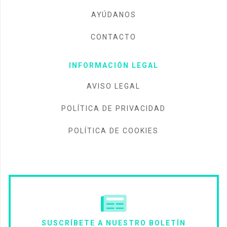
¡Únete a nuestra
gran comunidad
y recibe
gratis el boletín con las noticias más
destacadas!
Acepto la
política de privacidad
Puede consultar más información acerca de la política de
privacidad
aquí
así como el responsable de tratamiento
aquí
.