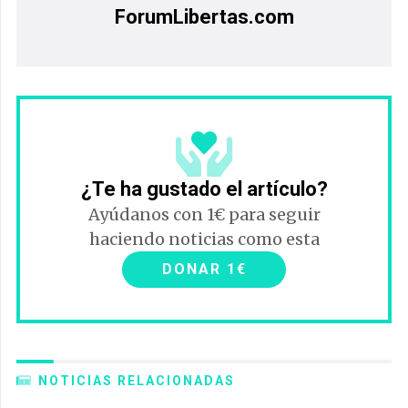
El Estado panteísta no hace patria
Eduardo Gómez Melero