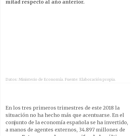
mitad respecto al año anterior.
Datos: Ministerio de Economía. Fuente: Elaboración propia.
En los tres primeros trimestres de este 2018 la
situación no ha hecho más que acentuarse. En el
conjunto de la economía española se ha invertido,
a manos de agentes externos, 34.897 millones de
euros.
Esto supone la mayor cifra de los últimos
diez años en términos absolutos
. Por otro lado, el
porcentaje de millones invertidos en Cataluña
tocan mínimos desde 2007.
El director del servicio de estudios de la Cambra de
Comerç, Joan Ramon Rovira, advierte que hay un
periodo prolongado en el que se aprecia una