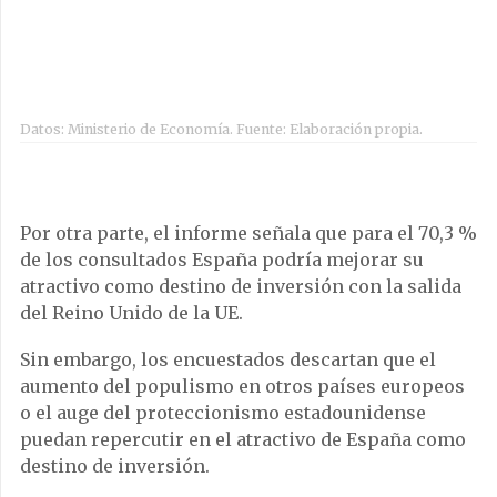
aumento del populismo en otros países europeos
o el auge del proteccionismo estadounidense
puedan repercutir en el atractivo de España como
destino de inversión.
Datos: Ministerio de Economía. Fuente: Elaboración propia.
En los últimos tres trimestres, casi 9 de cada 10
euros invertidos en España se contabilizaron en la
Comunidad de Madrid. En los nuevos primeros
meses del año, sólo un 5,3% de las inversiones
recayeron en Catalunya.
Es uno de los ratios más
bajos registrados en los últimos años
. Los
expertos advierten que en ocasiones las cifras
están influenciadas por operaciones singulares
que se dan sólo una vez en muchos años, lo que