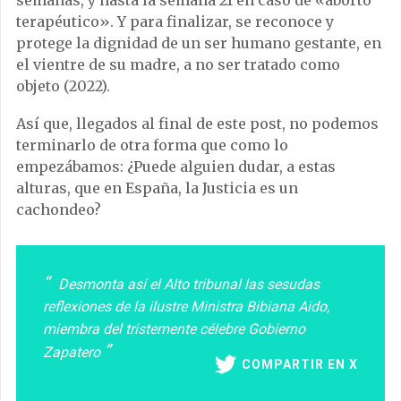
semanas, y hasta la semana 21 en caso de «aborto
terapéutico». Y para finalizar, se reconoce y
protege la dignidad de un ser humano gestante, en
el vientre de su madre, a no ser tratado como
objeto (2022).
Así que, llegados al final de este post, no podemos
terminarlo de otra forma que como lo
empezábamos: ¿Puede alguien dudar, a estas
alturas, que en España, la Justicia es un
cachondeo?
Desmonta así el Alto tribunal las sesudas
reflexiones de la ilustre Ministra Bibiana Aido,
miembra del tristemente célebre Gobierno
Zapatero
COMPARTIR EN X