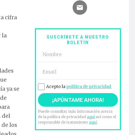
ta cifra
 la
SUSCRÍBETE A NUESTRO
BOLETÍN
udades
que
Acepto la
política de privacidad
ía ya se
 de
para
Puede consultar más información acerca
 del
de la política de privacidad
aquí
así como el
responsable de tratamiento
aquí
.
 de los
leados