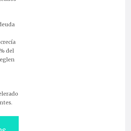
 deuda
 crecía
0% del
reglen
celerado
ntes.
os