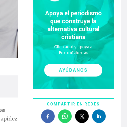
Apoya el periodismo
que construye la
alternativa cultural
cristiana
Clica aquí y apoya a
ForumLibertas
AYÚDANOS
COMPARTIR EN REDES
las
rapidez