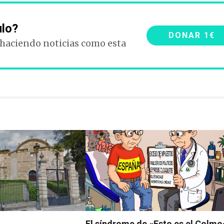
ulo?
DONAR 1€
 haciendo noticias como esta
El síndrome de «Esto es el Colmo