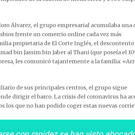
idoro Álvarez, el grupo empresarial acumulaba una
ambios frente un comercio online cada vez más
ilia propietaria de El Corte Inglés, el descontento
amad bin Jassim bin Jaber al Thani (que poseía el 1
presa, les comunicó tajantemente a la familia: «Ar
iario de sus principales centros, el grupo sigue
de dirigir el barco. La crisis del coronavirus ha a
os los que no han podido coger estas nuevas corrie
rse con rapidez se han visto abocad