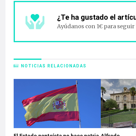
¿Te ha gustado el artíc
Ayúdanos con 1€ para seguir
NOTICIAS RELACIONADAS
El Estado panteísta no hace patria
Alfredo