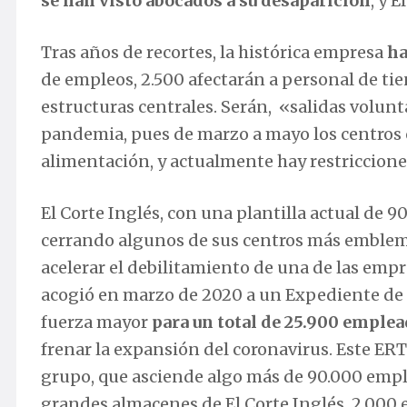
se han visto abocados a su desaparición
, y 
Tras años de recortes, la histórica empresa
ha
de empleos, 2.500 afectarán a personal de tien
estructuras centrales. Serán, «salidas volunta
pandemia, pues de marzo a mayo los centros c
alimentación, y actualmente hay restriccio
El Corte Inglés, con una plantilla actual de 
cerrando algunos de sus centros más emblemá
acelerar el debilitamiento de una de las emp
acogió en marzo de 2020 a un Expediente de
fuerza mayor
para un total de 25.900 emple
frenar la expansión del coronavirus. Este ERTE
grupo, que asciende algo más de 90.000 emple
grandes almacenes de El Corte Inglés, 2.000