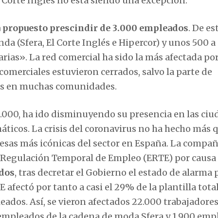
El Corte Inglés no está siendo una excepción.
 propuesto prescindir de 3.000 empleados
. De es
da (Sfera, El Corte Inglés e Hipercor) y unos 500 a
rias». La red comercial ha sido la más afectada por
omerciales estuvieron cerrados, salvo la parte de
nes en muchas comunidades.
90.000, ha ido disminuyendo su presencia en las ci
ticos. La crisis del coronavirus no ha hecho más 
resas más icónicas del sector en España. La compañ
 Regulación Temporal de Empleo (ERTE) por causa
ados
, tras decretar el Gobierno el estado de alarma 
 afectó por tanto a casi el 29% de la plantilla total
ados. Así, se vieron afectados 22.000 trabajadores
 empleados de la cadena de moda Sfera y 1.900 emp