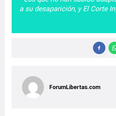
a su desaparición, y El Corte 
ForumLibertas.com