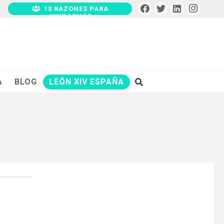
10 RAZONES PARA
AYUDARNOS
A
BLOG
LEÓN XIV ESPAÑA